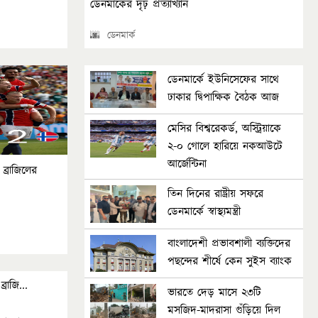
ডেনমার্কের দৃঢ় প্রত্যাখ্যান
🌆 ডেনমার্ক
ডেনমার্কে ইউনিসেফের সাথে
ঢাকার দ্বিপাক্ষিক বৈঠক আজ
মেসির বিশ্বরেকর্ড, অস্ট্রিয়াকে
২-০ গোলে হারিয়ে নকআউটে
আর্জেন্টিনা
ব্রাজিলের
তিন দিনের রাষ্ট্রীয় সফরে
ডেনমার্কে স্বাস্থ্যমন্ত্রী
বাংলাদেশী প্রভাবশালী ব্যক্তিদের
পছন্দের শীর্ষে কেন সুইস ব্যাংক
 ব্রাজি...
ভারতে দেড় মাসে ২৩টি
মসজিদ-মাদরাসা গুঁড়িয়ে দিল