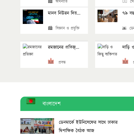
🏙 অর্থনীতি
🏄‍♂️ খে
মানব নিউরন দিয়...
৭৯ বছ
🏙 বিজ্ঞান ও প্রযুক্তি
🌆 ডেন
রমজানের প্রতিজ্...
দাড়ি ও 
প্রবন্ধ
প্র
বাংলাদেশ
ডেনমার্কে ইউনিসেফের সাথে ঢাকার
দ্বিপাক্ষিক বৈঠক আজ