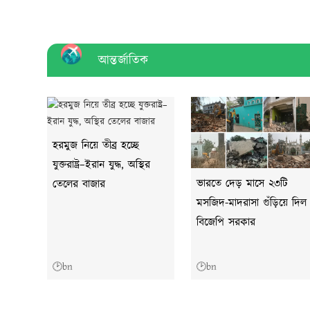
আন্তর্জাতিক
হরমুজ নিয়ে তীব্র হচ্ছে
যুক্তরাষ্ট্র–ইরান যুদ্ধ, অস্থির
ভারতে দেড় মাসে ২৩টি
তেলের বাজার
মসজিদ-মাদরাসা গুঁড়িয়ে দিল
বিজেপি সরকার
🕑bn
🕑bn