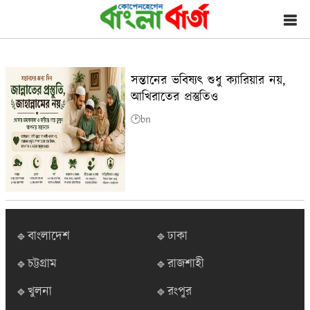
সন্তানের ভবিষ্যৎ শুধু ক্যারিয়ার নয়,
আখিরাতের প্রস্তুতিও
🕑bn
🔹বাংলাদেশ
🔹ঢাকা
🔹চট্টগ্রাম
🔹রাজশাহী
🔹খুলনা
🔹রংপুর