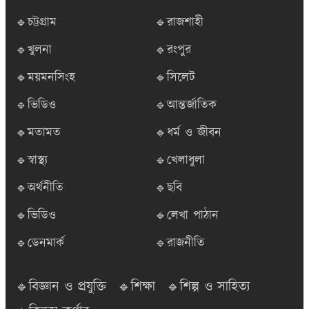
🔹চট্টগ্রাম
🔹রাজশাহী
🔹খুলনা
🔹রংপুর
🔹ময়মনসিংহ
🔹সিলেট
🔹ভিডিও
🔹আন্তর্জাতিক
🔹মতামত
🔹ধর্ম ও জীবন
🔹স্বাস্থ্য
🔹খেলাধুলা
🔹অর্থনীতি
🔹ছবি
🔹ভিডিও
🔹লেখা পাঠান
🔹ডেনমার্ক
🔹রাজনীতি
🔹বিজ্ঞান ও প্রযুক্তি
🔹শিক্ষা
🔹শিল্প ও সাহিত্য