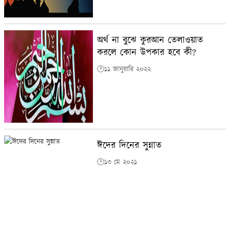
অর্থ না বুঝে কুরআন তেলাওয়াত
করলে কোন উপকার হবে কী?
🕑১১ জানুয়ারি ২০২২
ঈদের দিনের সুন্নাত
🕑১৩ মে ২০২১