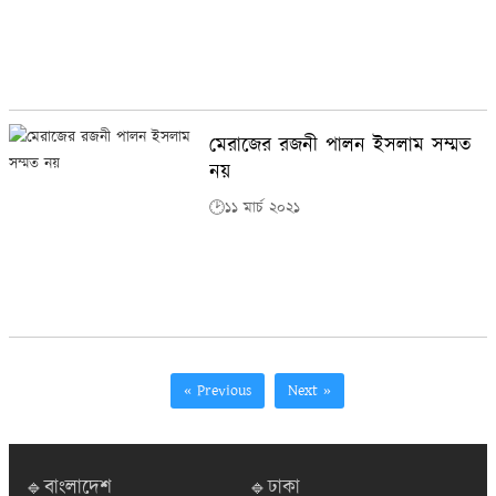
মেরাজের রজনী পালন ইসলাম সম্মত
নয়
🕑১১ মার্চ ২০২১
« Previous
Next »
🔹বাংলাদেশ
🔹ঢাকা