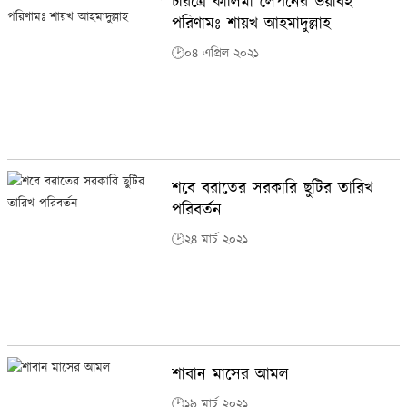
চরিত্রে কালিমা লেপনের ভয়াবহ
পরিণামঃ শায়খ আহমাদুল্লাহ
🕑০৪ এপ্রিল ২০২১
শবে বরাতের সরকারি ছুটির তারিখ
পরিবর্তন
🕑২৪ মার্চ ২০২১
শাবান মাসের আমল
🕑১৯ মার্চ ২০২১