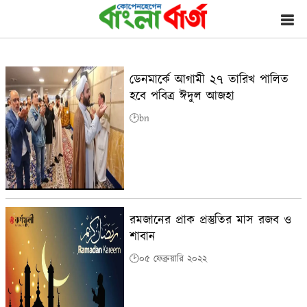
ডেনমার্কে আগামী ২৭ তারিখ পালিত
হবে পবিত্র ঈদুল আজহা
🕑bn
রমজানের প্রাক প্রস্তুতির মাস রজব ও
শাবান
🕑০৫ ফেব্রুয়ারি ২০২২