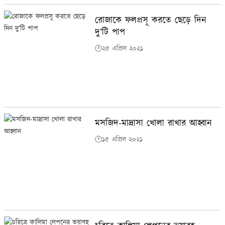
রোজাকে ফলপ্রসূ করতে ছেড়ে দিন
দু’টি পাপ
🕑২৫ এপ্রিল ২০২১
মসজিদ-মাদ্রাসা খোলা রাখার আহ্বান
🕑১৫ এপ্রিল ২০২১