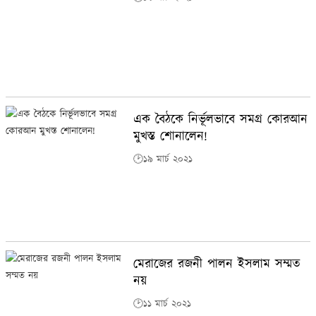
এক বৈঠকে নির্ভূলভাবে সমগ্র কোরআন
মুখস্ত শোনালেন!
🕑১৯ মার্চ ২০২১
মেরাজের রজনী পালন ইসলাম সম্মত
নয়
🕑১১ মার্চ ২০২১