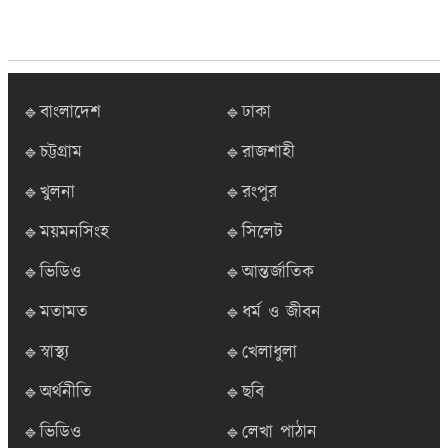
🔹বাংলাদেশ
🔹ঢাকা
🔹চট্টগ্রাম
🔹রাজশাহী
🔹খুলনা
🔹রংপুর
🔹ময়মনসিংহ
🔹সিলেট
🔹ভিডিও
🔹আন্তর্জাতিক
🔹মতামত
🔹ধর্ম ও জীবন
🔹স্বাস্থ্য
🔹খেলাধুলা
🔹অর্থনীতি
🔹ছবি
🔹ভিডিও
🔹লেখা পাঠান