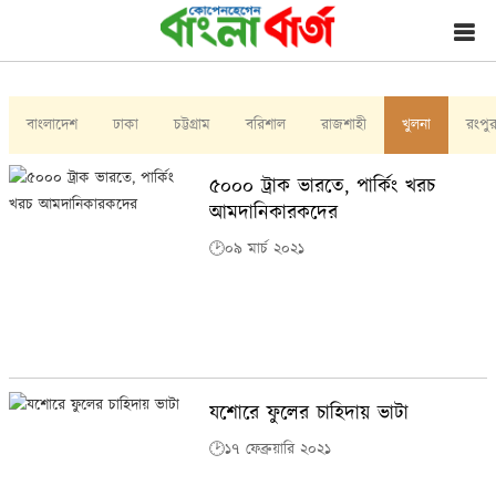
বাংলাদেশ
ঢাকা
চট্টগ্রাম
বরিশাল
রাজশাহী
খুলনা
রংপু
৫০০০ ট্রাক ভারতে, পার্কিং খরচ
আমদানিকারকদের
🕑০৯ মার্চ ২০২১
যশোরে ফুলের চাহিদায় ভাটা
🕑১৭ ফেব্রুয়ারি ২০২১