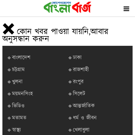
❌
কোন খবর পাওয়া যায়নি,আবার
অনুসন্ধান করুন
🔹বাংলাদেশ
🔹ঢাকা
🔹চট্টগ্রাম
🔹রাজশাহী
🔹খুলনা
🔹রংপুর
🔹ময়মনসিংহ
🔹সিলেট
🔹ভিডিও
🔹আন্তর্জাতিক
🔹মতামত
🔹ধর্ম ও জীবন
🔹স্বাস্থ্য
🔹খেলাধুলা