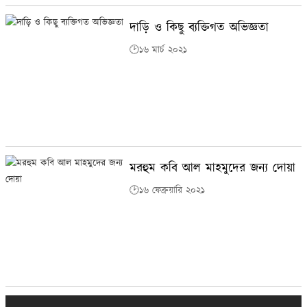
দাড়ি ও কিছু ব্যক্তিগত অভিজ্ঞতা
🕑১৬ মার্চ ২০২১
মরহুম কবি আল মাহমুদের জন্য দোয়া
🕑১৬ ফেব্রুয়ারি ২০২১