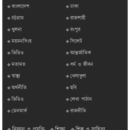
🔹বাংলাদেশ
🔹ঢাকা
🔹চট্টগ্রাম
🔹রাজশাহী
🔹খুলনা
🔹রংপুর
🔹ময়মনসিংহ
🔹সিলেট
🔹ভিডিও
🔹আন্তর্জাতিক
🔹মতামত
🔹ধর্ম ও জীবন
🔹স্বাস্থ্য
🔹খেলাধুলা
🔹অর্থনীতি
🔹ছবি
🔹ভিডিও
🔹লেখা পাঠান
🔹ডেনমার্ক
🔹রাজনীতি
🔹বিজ্ঞান ও প্রযুক্তি
🔹শিক্ষা
🔹শিল্প ও সাহিত্য