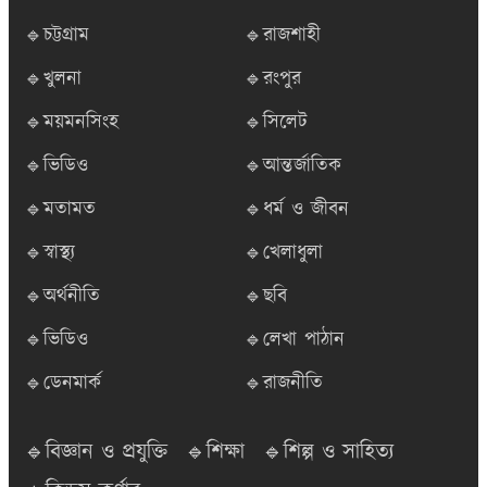
🔹চট্টগ্রাম
🔹রাজশাহী
🔹খুলনা
🔹রংপুর
🔹ময়মনসিংহ
🔹সিলেট
🔹ভিডিও
🔹আন্তর্জাতিক
🔹মতামত
🔹ধর্ম ও জীবন
🔹স্বাস্থ্য
🔹খেলাধুলা
🔹অর্থনীতি
🔹ছবি
🔹ভিডিও
🔹লেখা পাঠান
🔹ডেনমার্ক
🔹রাজনীতি
🔹বিজ্ঞান ও প্রযুক্তি
🔹শিক্ষা
🔹শিল্প ও সাহিত্য