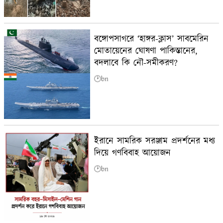
বঙ্গোপসাগরে ‘হাঙ্গর-ক্লাস’ সাবমেরিন
মোতায়েনের ঘোষণা পাকিস্তানের,
বদলাবে কি নৌ-সমীকরণ?
🕑bn
ইরানে সামরিক সরঞ্জাম প্রদর্শনের মধ্য
দিয়ে গণবিবাহ আয়োজন
🕑bn