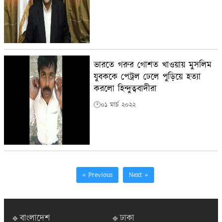
ভারতে গরুর গোশত খাওয়ায়‌ মুসলিম
যুবককে পেট্রল ঢেলে পুড়িয়ে ‌হত্যা
করলো হিন্দুত্ববাদীরা
🕑০১ মার্চ ২০২২
« Previous
Next »
🔹বাংলাদেশ
🔹ঢাকা