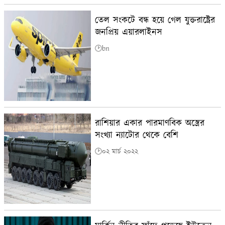
তেল সংকটে বন্ধ হয়ে গেল যুক্তরাষ্ট্রের
জনপ্রিয় এয়ারলাইনস
🕑bn
রাশিয়ার একার পারমাণবিক অস্ত্রের
সংখ্যা ন্যাটোর থেকে বেশি
🕑০২ মার্চ ২০২২