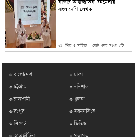
কাতার আন্তর্জাতিক বইমেলায়
বাংলাদেশি লেখক
🎨 শিল্প ও সাহিত্য
মোট খবর সংখ্যা 6টি
🔹বাংলাদেশ
🔹ঢাকা
🔹চট্টগ্রাম
🔹বরিশাল
🔹রাজশাহী
🔹খুলনা
🔹রংপুর
🔹ময়মনসিংহ
🔹সিলেট
🔹ভিডিও
🔹আন্তর্জাতিক
🔹মতামত