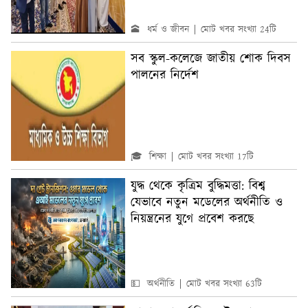
🕋 ধর্ম ও জীবন
মোট খবর সংখ্যা 24টি
সব স্কুল-কলেজে জাতীয় শোক দিবস
পালনের নির্দেশ
🎓 শিক্ষা
মোট খবর সংখ্যা 17টি
যুদ্ধ থেকে কৃত্রিম বুদ্ধিমত্তা: বিশ্ব
যেভাবে নতুন মডেলের অর্থনীতি ও
নিয়ন্ত্রনের যুগে প্রবেশ করছে
💵 অর্থনীতি
মোট খবর সংখ্যা 63টি