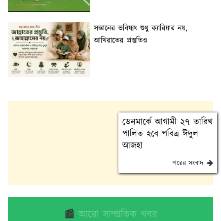
সন্তানের ভবিষ্যৎ শুধু ক্যারিয়ার নয়,
আখিরাতের প্রস্তুতিও
ডেনমার্কে আগামী ২৭ তারিখ
পালিত হবে পবিত্র ঈদুল
আজহা
পরের সংবাদ
📰
আরো সাম্প্রতিক খবর