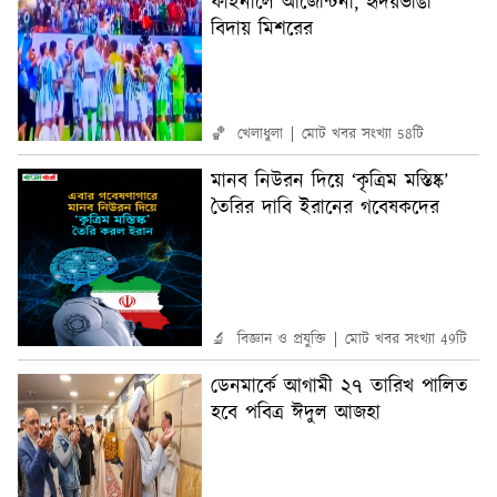
ফাইনালে আর্জেন্টিনা, হৃদয়ভাঙা
বিদায় মিশরের
🏀 খেলাধুলা
মোট খবর সংখ্যা 58টি
মানব নিউরন দিয়ে ‘কৃত্রিম মস্তিষ্ক’
তৈরির দাবি ইরানের গবেষকদের
🔬 বিজ্ঞান ও প্রযুক্তি
মোট খবর সংখ্যা 49টি
ডেনমার্কে আগামী ২৭ তারিখ পালিত
হবে পবিত্র ঈদুল আজহা