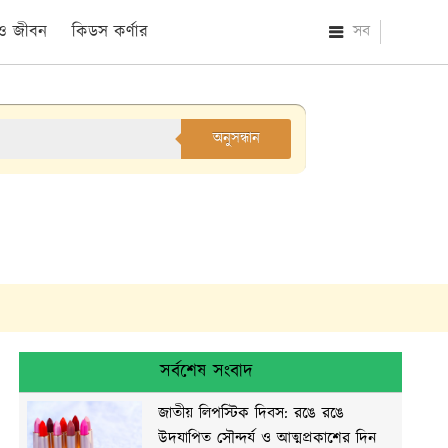
 ও জীবন
কিডস কর্ণার
সব
অনুসন্ধান
সর্বশেষ সংবাদ
জাতীয় লিপস্টিক দিবস: রঙে রঙে
উদযাপিত সৌন্দর্য ও আত্মপ্রকাশের দিন