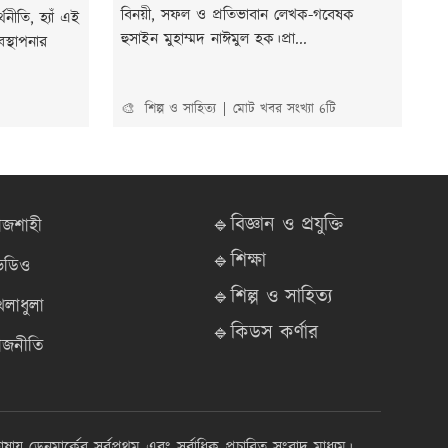
বিনয়ী, সফল ও প্রতিভাবান লেখক-গবেষক
নীতি, হ্যাঁ এই
হুসাইন মুহাম্মদ নাঈমুল হক।প্রা...
স্থাপনার
🎨 শিল্প ও সাহিত্য
মোট খবর সংখ্যা 6টি
🔹বিজ্ঞান ও প্রযুক্তি
াজশাহী
🔹শিক্ষা
িডিও
🔹শিল্প ও সাহিত্য
েলাধুলা
🔹কিডস কর্ণার
াজনীতি
াষায় ডেনমার্কের সর্বপ্রথম এবং সর্বাধিক প্রচারিত সংবাদ মাধ্যম।