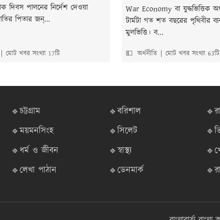
ক দিবস পালনের নির্দেশ দেওয়া
War Economy বা যুদ্ধভিত্তিক অর্থ
াতির পিতার জন্...
টার্মটা গত শত বছরের পৃথিবীর ব্যব
মুলভিত্তি। ব...
মোট খবর সংখ্যা 17টি
💵 অর্থনীতি
মোট খবর সংখ্যা 63টি
🔹চট্টগ্রাম
🔹বরিশাল
🔹র
🔹ময়মনসিংহ
🔹সিলেট
🔹ভ
🔹ধর্ম ও জীবন
🔹স্বাস্থ্য
🔹খ
🔹লেখা পাঠান
🔹ডেনমার্ক
🔹র
বাংলাবার্তা
বাংলা ভ