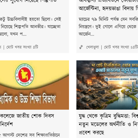
াসের সুযোগ নিয়েছে শিল্পপতি
অবিশ্বাস্য প্রত্যাবর্তনে কোয়ার্
আর্জেন্টিনা, হৃদয়ভাঙা বিদায়
একটু উচ্চবিলাসীই হয়তো ছিলো। সেই
ম্যাচের ৭৯ মিনিট পর্যন্ত যেন সব
নিয়েছে শিল্পপতি আনভীর। যাচ্ছেতা
নিয়ন্ত্রণে। দুই গোলে এগিয়ে থেকে বি
করলো, যখন প...
আর্জেন...
ত
মোট খবর সংখ্যা 8টি
🏀 খেলাধুলা
মোট খবর সংখ্যা 58টি
ল-কলেজে জাতীয় শোক দিবস
যুদ্ধ থেকে কৃত্রিম বুদ্ধিমত্তা: বি
ির্দেশ
নতুন মডেলের অর্থনীতি ও নিয়ন্
প্রবেশ করছে
আগস্ট দেশের সব শিক্ষাপ্রতিষ্ঠানে