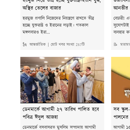
হরমুজ নিয়ে তীব্র হচ্ছে যুক্তরাষ্ট্র–ইরান যুদ্ধ,
উচ্চাবিল
অস্থির তেলের বাজার
আনভীর
হরমুজ প্রণালি নিজেদের নিয়ন্ত্রণে রাখতে তীব্র
বেচারী! 
হচ্ছে যুক্তরাষ্ট্র ও ইরানের লড়াই। গতকাল
সুযোগটাই 
মঙ্গলবারও ইরা...
ব্যবহার 
🗽 আন্তর্জাতিক
মোট খবর সংখ্যা 257টি
📝 মতাম
ডেনমার্কে আগামী ২৭ তারিখ পালিত হবে
সব স্কু
পবিত্র ঈদুল আজহা
পালনের ন
ডেনমার্কে বসবাসরত মুসলিম সম্প্রদায় আগামী
আগামী ১৫ 