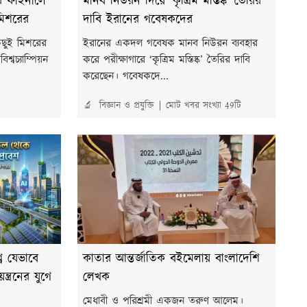
টার ফাইনালে
মানব নিউরন দিয়ে ‘কৃত্রিম মস্তিষ্ক’ তৈরির
 মিশরের
দাবি ইরানের গবেষকদের
কিছুই মিশরের
ইরানের একদল গবেষক মানব নিউরন ব্যবহার
শ্বচ্যাম্পিয়ন
করে পরীক্ষাগারে ‘কৃত্রিম মস্তিষ্ক’ তৈরির দাবি
করেছেন। গবেষকদে...
🔬 বিজ্ঞান ও প্রযুক্তি
মোট খবর সংখ্যা 49টি
শ্ব যেভাবে
কাতার আন্তর্জাতিক বইমেলায় বাংলাদেশি
ত্রনের যুগে
লেখক
মেধাবী ও পরিশ্রমী একজন তরুণ আলেম।