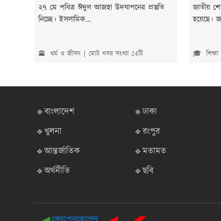
২৭ মে পবিত্র ঈদুল আজহা উদযাপনের প্রস্তুতি
জাতীয় শো
নিচ্ছে। ইসলামিক...
হয়েছে। জ
🕋 ধর্ম ও জীবন
মোট খবর সংখ্যা 24টি
🎓 শিক্ষা
🔹বাংলাদেশ
🔹ঢাকা
🔹খুলনা
🔹রংপুর
🔹আন্তর্জাতিক
🔹মতামত
🔹অর্থনীতি
🔹ছবি