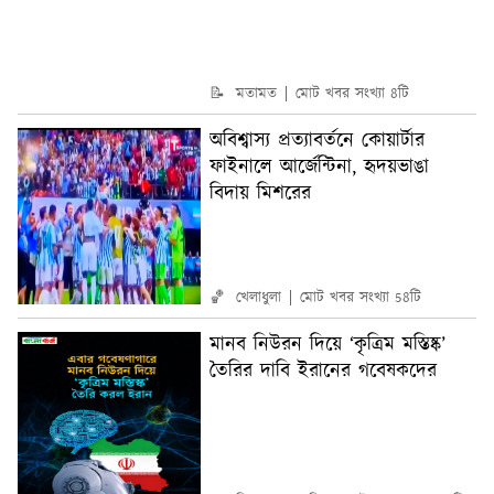
📝 মতামত
মোট খবর সংখ্যা 8টি
অবিশ্বাস্য প্রত্যাবর্তনে কোয়ার্টার
ফাইনালে আর্জেন্টিনা, হৃদয়ভাঙা
বিদায় মিশরের
🏀 খেলাধুলা
মোট খবর সংখ্যা 58টি
মানব নিউরন দিয়ে ‘কৃত্রিম মস্তিষ্ক’
তৈরির দাবি ইরানের গবেষকদের