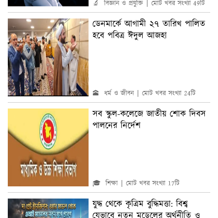
🔬 বিজ্ঞান ও প্রযুক্তি
মোট খবর সংখ্যা 49টি
ডেনমার্কে আগামী ২৭ তারিখ পালিত
হবে পবিত্র ঈদুল আজহা
🕋 ধর্ম ও জীবন
মোট খবর সংখ্যা 24টি
সব স্কুল-কলেজে জাতীয় শোক দিবস
পালনের নির্দেশ
🎓 শিক্ষা
মোট খবর সংখ্যা 17টি
যুদ্ধ থেকে কৃত্রিম বুদ্ধিমত্তা: বিশ্ব
যেভাবে নতুন মডেলের অর্থনীতি ও