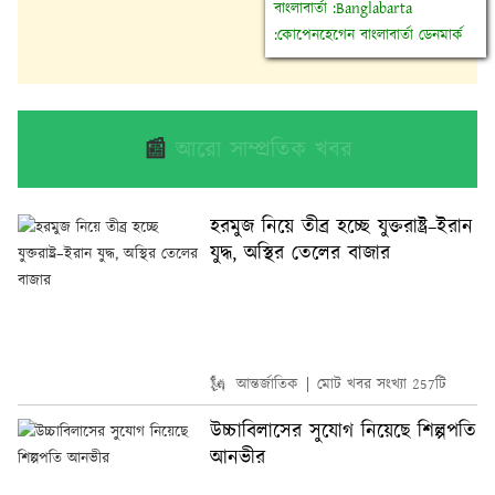
বাংলাবার্তা :Banglabarta
:কোপেনহেগেন বাংলাবার্তা ডেনমার্ক
📰
আরো সাম্প্রতিক খবর
হরমুজ নিয়ে তীব্র হচ্ছে যুক্তরাষ্ট্র–ইরান
যুদ্ধ, অস্থির তেলের বাজার
🗽 আন্তর্জাতিক
মোট খবর সংখ্যা 257টি
উচ্চাবিলাসের সুযোগ নিয়েছে শিল্পপতি
আনভীর