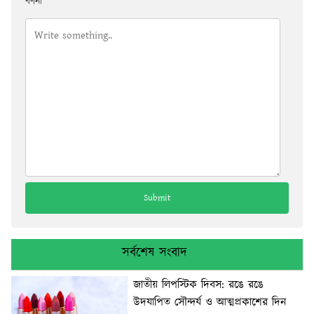
বর্ণনা
সর্বশেষ সংবাদ
জাতীয় লিপস্টিক দিবস: রঙে রঙে
উদযাপিত সৌন্দর্য ও আত্মপ্রকাশের দিন