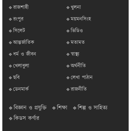
🔹রাজশাহী
🔹খুলনা
🔹রংপুর
🔹ময়মনসিংহ
🔹সিলেট
🔹ভিডিও
🔹আন্তর্জাতিক
🔹মতামত
🔹ধর্ম ও জীবন
🔹স্বাস্থ্য
🔹খেলাধুলা
🔹অর্থনীতি
🔹ছবি
🔹লেখা পাঠান
🔹ডেনমার্ক
🔹রাজনীতি
🔹বিজ্ঞান ও প্রযুক্তি
🔹শিক্ষা
🔹শিল্প ও সাহিত্য
🔹কিডস কর্ণার