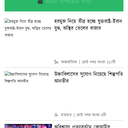
📰
আরো সাম্প্রতিক খবর
হরমুজ নিয়ে তীব্র হচ্ছে যুক্তরাষ্ট্র–ইরান
যুদ্ধ, অস্থির তেলের বাজার
🗽 আন্তর্জাতিক
মোট খবর সংখ্যা 257টি
উচ্চাবিলাসের সুযোগ নিয়েছে শিল্পপতি
আনভীর
📝 মতামত
মোট খবর সংখ্যা 8টি
অবিশ্বাস্য প্রত্যাবর্তনে কোয়ার্টার