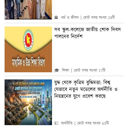
🕋 ধর্ম ও জীবন
মোট খবর সংখ্যা 24টি
সব স্কুল-কলেজে জাতীয় শোক দিবস
পালনের নির্দেশ
🎓 শিক্ষা
মোট খবর সংখ্যা 17টি
যুদ্ধ থেকে কৃত্রিম বুদ্ধিমত্তা: বিশ্ব
যেভাবে নতুন মডেলের অর্থনীতি ও
নিয়ন্ত্রনের যুগে প্রবেশ করছে
💵 অর্থনীতি
মোট খবর সংখ্যা 63টি