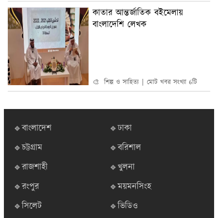
কাতার আন্তর্জাতিক বইমেলায়
বাংলাদেশি লেখক
🎨 শিল্প ও সাহিত্য
মোট খবর সংখ্যা 6টি
🔹বাংলাদেশ
🔹ঢাকা
🔹চট্টগ্রাম
🔹বরিশাল
🔹রাজশাহী
🔹খুলনা
🔹রংপুর
🔹ময়মনসিংহ
🔹সিলেট
🔹ভিডিও