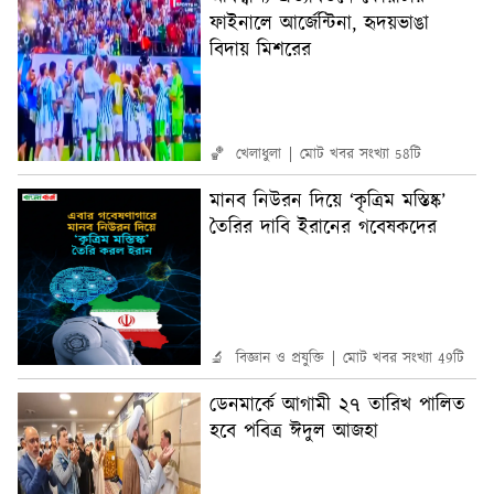
ফাইনালে আর্জেন্টিনা, হৃদয়ভাঙা
বিদায় মিশরের
🏀 খেলাধুলা
মোট খবর সংখ্যা 58টি
মানব নিউরন দিয়ে ‘কৃত্রিম মস্তিষ্ক’
তৈরির দাবি ইরানের গবেষকদের
🔬 বিজ্ঞান ও প্রযুক্তি
মোট খবর সংখ্যা 49টি
ডেনমার্কে আগামী ২৭ তারিখ পালিত
হবে পবিত্র ঈদুল আজহা