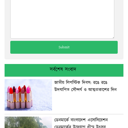
সর্বশেষ সংবাদ
জাতীয় লিপস্টিক দিবস: রঙে রঙে
উদযাপিত সৌন্দর্য ও আত্মপ্রকাশের দিন
ডেনমার্কে বাংলাদেশ এসোসিয়েশন
ডেনমার্কের উদ্যোগে গ্রীস্ম উৎসব