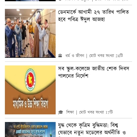
ডেনমার্কে আগামী ২৭ তারিখ পালিত
হবে পবিত্র ঈদুল আজহা
🕋 ধর্ম ও জীবন
মোট খবর সংখ্যা 24টি
সব স্কুল-কলেজে জাতীয় শোক দিবস
পালনের নির্দেশ
🎓 শিক্ষা
মোট খবর সংখ্যা 17টি
যুদ্ধ থেকে কৃত্রিম বুদ্ধিমত্তা: বিশ্ব
যেভাবে নতুন মডেলের অর্থনীতি ও