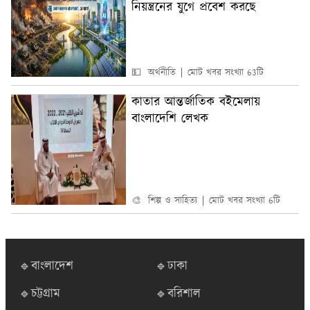
নিয়ন্ত্রনের যুগে প্রবেশ করছে
💵 অর্থনীতি
মোট খবর সংখ্যা 63টি
কাতার আন্তর্জাতিক বইমেলায়
বাংলাদেশি লেখক
🎨 শিল্প ও সাহিত্য
মোট খবর সংখ্যা 6টি
🔹বাংলাদেশ
🔹ঢাকা
🔹চট্টগ্রাম
🔹বরিশাল