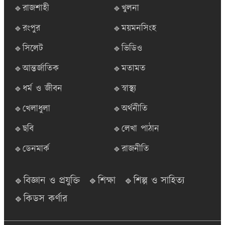
🔹রাজশাহী
🔹খুলনা
🔹রংপুর
🔹ময়মনসিংহ
🔹সিলেট
🔹ভিডিও
🔹আন্তর্জাতিক
🔹মতামত
🔹ধর্ম ও জীবন
🔹স্বাস্থ্য
🔹খেলাধুলা
🔹অর্থনীতি
🔹ছবি
🔹লেখা পাঠান
🔹ডেনমার্ক
🔹রাজনীতি
🔹বিজ্ঞান ও প্রযুক্তি
🔹শিক্ষা
🔹শিল্প ও সাহিত্য
🔹কিডস কর্ণার