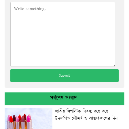
সর্বশেষ সংবাদ
জাতীয় লিপস্টিক দিবস: রঙে রঙে
উদযাপিত সৌন্দর্য ও আত্মপ্রকাশের দিন