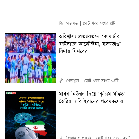
📝 মতামত
মোট খবর সংখ্যা 8টি
অবিশ্বাস্য প্রত্যাবর্তনে কোয়ার্টার
ফাইনালে আর্জেন্টিনা, হৃদয়ভাঙা
বিদায় মিশরের
🏀 খেলাধুলা
মোট খবর সংখ্যা 58টি
মানব নিউরন দিয়ে ‘কৃত্রিম মস্তিষ্ক’
তৈরির দাবি ইরানের গবেষকদের
🔬 বিজ্ঞান ও প্রযুক্তি
মোট খবর সংখ্যা 49টি