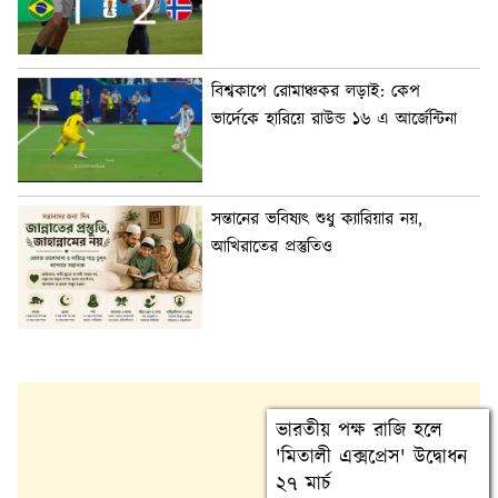
বিশ্বকাপে রোমাঞ্চকর লড়াই: কেপ
ভার্দেকে হারিয়ে রাউন্ড ১৬ এ আর্জেন্টিনা
সন্তানের ভবিষ্যৎ শুধু ক্যারিয়ার নয়,
আখিরাতের প্রস্তুতিও
ভারতীয় পক্ষ রাজি হলে
'মিতালী এক্সপ্রেস' উদ্বোধন
২৭ মার্চ