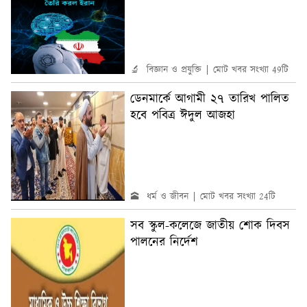
🔬 বিজ্ঞান ও প্রযুক্তি
মোট খবর সংখ্যা 49টি
ডেনমার্কে আগামী ২৭ তারিখ পালিত
হবে পবিত্র ঈদুল আজহা
🕋 ধর্ম ও জীবন
মোট খবর সংখ্যা 24টি
সব স্কুল-কলেজে জাতীয় শোক দিবস
পালনের নির্দেশ