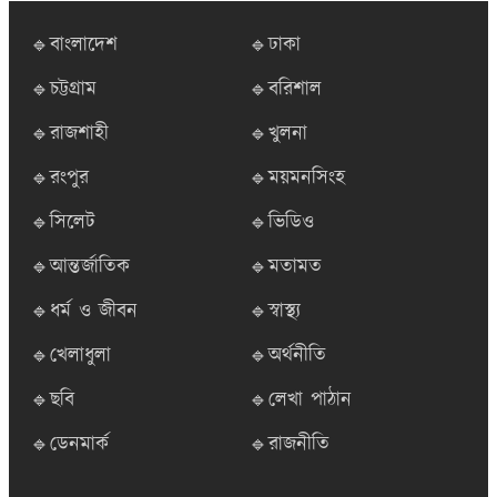
🔹বাংলাদেশ
🔹ঢাকা
🔹চট্টগ্রাম
🔹বরিশাল
🔹রাজশাহী
🔹খুলনা
🔹রংপুর
🔹ময়মনসিংহ
🔹সিলেট
🔹ভিডিও
🔹আন্তর্জাতিক
🔹মতামত
🔹ধর্ম ও জীবন
🔹স্বাস্থ্য
🔹খেলাধুলা
🔹অর্থনীতি
🔹ছবি
🔹লেখা পাঠান
🔹ডেনমার্ক
🔹রাজনীতি