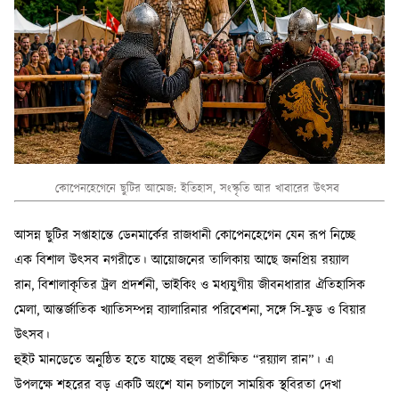
কোপেনহেগেনে ছুটির আমেজ: ইতিহাস, সংস্কৃতি আর খাবারের উৎসব