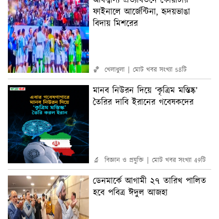
অবিশ্বাস্য প্রত্যাবর্তনে কোয়ার্টার
ফাইনালে আর্জেন্টিনা, হৃদয়ভাঙা
বিদায় মিশরের
🏀 খেলাধুলা
মোট খবর সংখ্যা 58টি
মানব নিউরন দিয়ে ‘কৃত্রিম মস্তিষ্ক’
তৈরির দাবি ইরানের গবেষকদের
🔬 বিজ্ঞান ও প্রযুক্তি
মোট খবর সংখ্যা 49টি
ডেনমার্কে আগামী ২৭ তারিখ পালিত
হবে পবিত্র ঈদুল আজহা