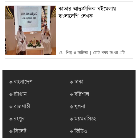
কাতার আন্তর্জাতিক বইমেলায়
বাংলাদেশি লেখক
🎨 শিল্প ও সাহিত্য
মোট খবর সংখ্যা 6টি
🔹বাংলাদেশ
🔹ঢাকা
🔹চট্টগ্রাম
🔹বরিশাল
🔹রাজশাহী
🔹খুলনা
🔹রংপুর
🔹ময়মনসিংহ
🔹সিলেট
🔹ভিডিও