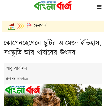
ডেনমার্ক
কোপেনহেগেনে ছুটির আমেজ: ইতিহাস,
সংস্কৃতি আর খাবারের উৎসব
আবু আরলিন
প্রকাশিত তারিখ:bn