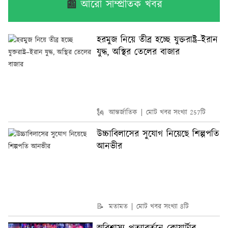
📰
আরো সাম্প্রতিক খবর
হরমুজ নিয়ে তীব্র হচ্ছে যুক্তরাষ্ট্র–ইরান
যুদ্ধ, অস্থির তেলের বাজার
🗽 আন্তর্জাতিক
মোট খবর সংখ্যা 257টি
উচ্চাবিলাসের সুযোগ নিয়েছে শিল্পপতি
আনভীর
📝 মতামত
মোট খবর সংখ্যা 8টি