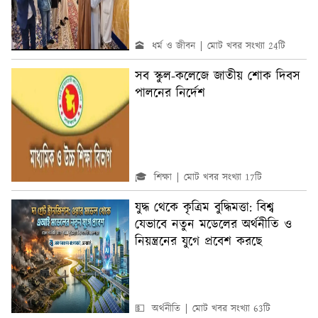
🕋 ধর্ম ও জীবন
মোট খবর সংখ্যা 24টি
সব স্কুল-কলেজে জাতীয় শোক দিবস
পালনের নির্দেশ
🎓 শিক্ষা
মোট খবর সংখ্যা 17টি
যুদ্ধ থেকে কৃত্রিম বুদ্ধিমত্তা: বিশ্ব
যেভাবে নতুন মডেলের অর্থনীতি ও
নিয়ন্ত্রনের যুগে প্রবেশ করছে
💵 অর্থনীতি
মোট খবর সংখ্যা 63টি