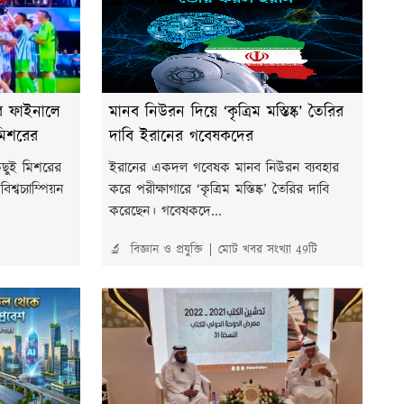
টার ফাইনালে
মানব নিউরন দিয়ে ‘কৃত্রিম মস্তিষ্ক’ তৈরির
 মিশরের
দাবি ইরানের গবেষকদের
কিছুই মিশরের
ইরানের একদল গবেষক মানব নিউরন ব্যবহার
শ্বচ্যাম্পিয়ন
করে পরীক্ষাগারে ‘কৃত্রিম মস্তিষ্ক’ তৈরির দাবি
করেছেন। গবেষকদে...
🔬 বিজ্ঞান ও প্রযুক্তি
মোট খবর সংখ্যা 49টি