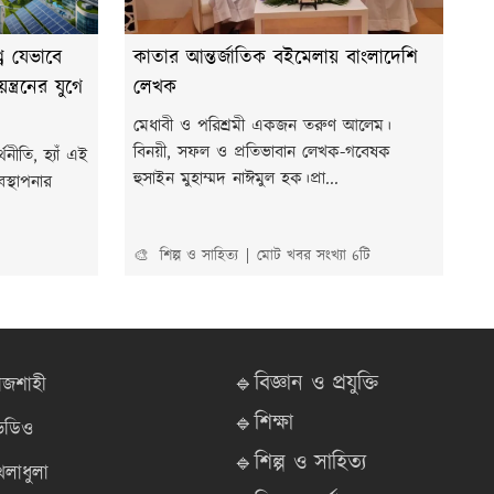
শ্ব যেভাবে
কাতার আন্তর্জাতিক বইমেলায় বাংলাদেশি
ত্রনের যুগে
লেখক
মেধাবী ও পরিশ্রমী একজন তরুণ আলেম।
বিনয়ী, সফল ও প্রতিভাবান লেখক-গবেষক
নীতি, হ্যাঁ এই
হুসাইন মুহাম্মদ নাঈমুল হক।প্রা...
স্থাপনার
🎨 শিল্প ও সাহিত্য
মোট খবর সংখ্যা 6টি
🔹বিজ্ঞান ও প্রযুক্তি
াজশাহী
🔹শিক্ষা
িডিও
🔹শিল্প ও সাহিত্য
েলাধুলা