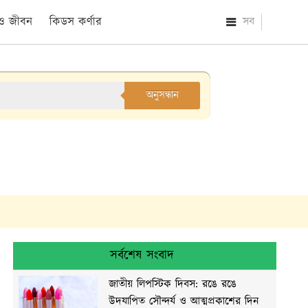
 ও জীবন
কিডস কর্ণার
সব
অনুসন্ধান
সর্বশেষ সংবাদ
জাতীয় লিপস্টিক দিবস: রঙে রঙে
উদযাপিত সৌন্দর্য ও আত্মপ্রকাশের দিন