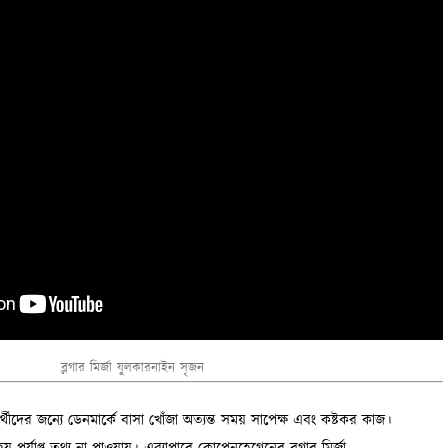
ব্লগার মির্জা যুলকারনাইন সৃজন