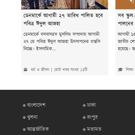
ডেনমার্কে আগামী ২৭ তারিখ পালিত হবে
সব স্কু
পবিত্র ঈদুল আজহা
পালনের ন
ডেনমার্কে বসবাসরত মুসলিম সম্প্রদায় আগামী
আগামী ১৫ 
২৭ মে পবিত্র ঈদুল আজহা উদযাপনের প্রস্তুতি
জাতীয় শো
নিচ্ছে। ইসলামিক...
হয়েছে। জ
🕋 ধর্ম ও জীবন
মোট খবর সংখ্যা 24টি
🎓 শিক্ষা
🔹বাংলাদেশ
🔹ঢাকা
🔹খুলনা
🔹রংপুর
🔹আন্তর্জাতিক
🔹মতামত