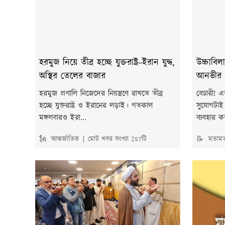
হরমুজ নিয়ে তীব্র হচ্ছে যুক্তরাষ্ট্র–ইরান যুদ্ধ,
উচ্চাবিল
অস্থির তেলের বাজার
আনভীর
হরমুজ প্রণালি নিজেদের নিয়ন্ত্রণে রাখতে তীব্র
বেচারী! 
হচ্ছে যুক্তরাষ্ট্র ও ইরানের লড়াই। গতকাল
সুযোগটাই 
মঙ্গলবারও ইরা...
ব্যবহার 
🗽 আন্তর্জাতিক
মোট খবর সংখ্যা 257টি
📝 মতাম