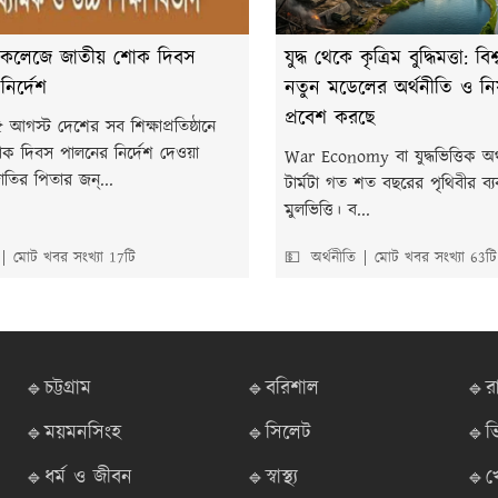
ল-কলেজে জাতীয় শোক দিবস
যুদ্ধ থেকে কৃত্রিম বুদ্ধিমত্তা: বি
ির্দেশ
নতুন মডেলের অর্থনীতি ও নিয়ন্
প্রবেশ করছে
আগস্ট দেশের সব শিক্ষাপ্রতিষ্ঠানে
ক দিবস পালনের নির্দেশ দেওয়া
War Economy বা যুদ্ধভিত্তিক অর্থ
াতির পিতার জন্...
টার্মটা গত শত বছরের পৃথিবীর ব্যব
মুলভিত্তি। ব...
মোট খবর সংখ্যা 17টি
💵 অর্থনীতি
মোট খবর সংখ্যা 63টি
🔹চট্টগ্রাম
🔹বরিশাল
🔹র
🔹ময়মনসিংহ
🔹সিলেট
🔹ভ
🔹ধর্ম ও জীবন
🔹স্বাস্থ্য
🔹খ