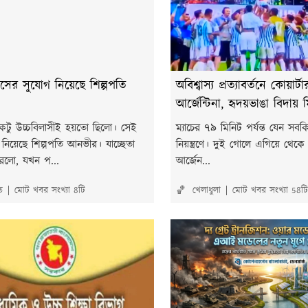
াসের সুযোগ নিয়েছে শিল্পপতি
অবিশ্বাস্য প্রত্যাবর্তনে কোয়ার্
আর্জেন্টিনা, হৃদয়ভাঙা বিদায়
একটু উচ্চবিলাসীই হয়তো ছিলো। সেই
ম্যাচের ৭৯ মিনিট পর্যন্ত যেন সব
নিয়েছে শিল্পপতি আনভীর। যাচ্ছেতা
নিয়ন্ত্রণে। দুই গোলে এগিয়ে থেকে বি
করলো, যখন প...
আর্জেন...
ত
মোট খবর সংখ্যা 8টি
🏀 খেলাধুলা
মোট খবর সংখ্যা 58টি