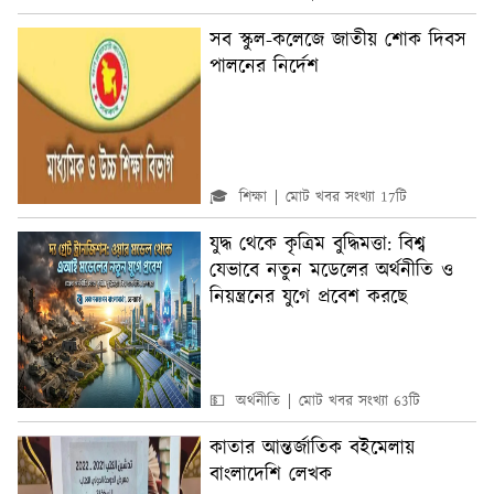
সব স্কুল-কলেজে জাতীয় শোক দিবস
পালনের নির্দেশ
🎓 শিক্ষা
মোট খবর সংখ্যা 17টি
যুদ্ধ থেকে কৃত্রিম বুদ্ধিমত্তা: বিশ্ব
যেভাবে নতুন মডেলের অর্থনীতি ও
নিয়ন্ত্রনের যুগে প্রবেশ করছে
💵 অর্থনীতি
মোট খবর সংখ্যা 63টি
কাতার আন্তর্জাতিক বইমেলায়
বাংলাদেশি লেখক