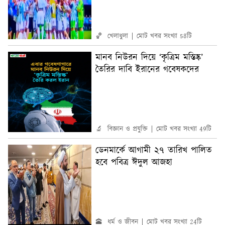
🏀 খেলাধুলা
মোট খবর সংখ্যা 58টি
মানব নিউরন দিয়ে ‘কৃত্রিম মস্তিষ্ক’
তৈরির দাবি ইরানের গবেষকদের
🔬 বিজ্ঞান ও প্রযুক্তি
মোট খবর সংখ্যা 49টি
ডেনমার্কে আগামী ২৭ তারিখ পালিত
হবে পবিত্র ঈদুল আজহা
🕋 ধর্ম ও জীবন
মোট খবর সংখ্যা 24টি