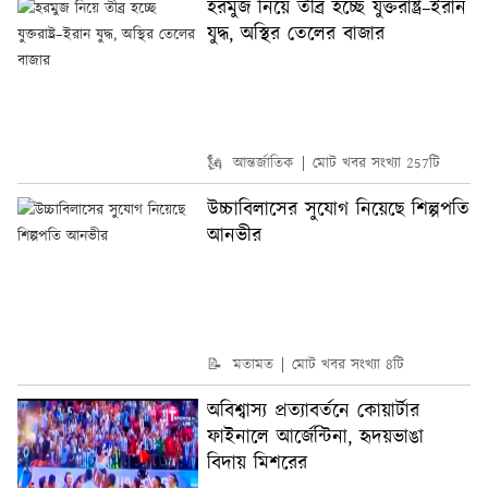
হরমুজ নিয়ে তীব্র হচ্ছে যুক্তরাষ্ট্র–ইরান
যুদ্ধ, অস্থির তেলের বাজার
🗽 আন্তর্জাতিক
মোট খবর সংখ্যা 257টি
উচ্চাবিলাসের সুযোগ নিয়েছে শিল্পপতি
আনভীর
📝 মতামত
মোট খবর সংখ্যা 8টি
অবিশ্বাস্য প্রত্যাবর্তনে কোয়ার্টার
ফাইনালে আর্জেন্টিনা, হৃদয়ভাঙা
বিদায় মিশরের