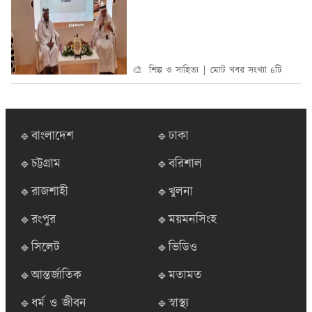
🎨 শিল্প ও সাহিত্য
মোট খবর সংখ্যা 6টি
🔹বাংলাদেশ
🔹ঢাকা
🔹চট্টগ্রাম
🔹বরিশাল
🔹রাজশাহী
🔹খুলনা
🔹রংপুর
🔹ময়মনসিংহ
🔹সিলেট
🔹ভিডিও
🔹আন্তর্জাতিক
🔹মতামত
🔹ধর্ম ও জীবন
🔹স্বাস্থ্য