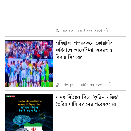
📝 মতামত
মোট খবর সংখ্যা 8টি
অবিশ্বাস্য প্রত্যাবর্তনে কোয়ার্টার
ফাইনালে আর্জেন্টিনা, হৃদয়ভাঙা
বিদায় মিশরের
🏀 খেলাধুলা
মোট খবর সংখ্যা 58টি
মানব নিউরন দিয়ে ‘কৃত্রিম মস্তিষ্ক’
তৈরির দাবি ইরানের গবেষকদের