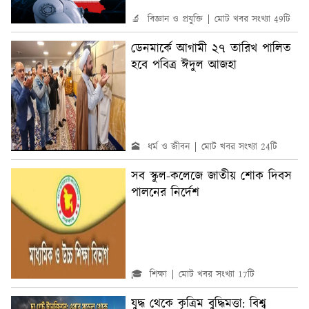
🔬 বিজ্ঞান ও প্রযুক্তি
মোট খবর সংখ্যা 49টি
ডেনমার্কে আগামী ২৭ তারিখ পালিত
হবে পবিত্র ঈদুল আজহা
🕋 ধর্ম ও জীবন
মোট খবর সংখ্যা 24টি
সব স্কুল-কলেজে জাতীয় শোক দিবস
পালনের নির্দেশ
🎓 শিক্ষা
মোট খবর সংখ্যা 17টি
যুদ্ধ থেকে কৃত্রিম বুদ্ধিমত্তা: বিশ্ব