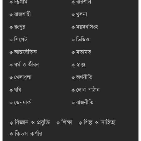
🔹চট্টগ্রাম
🔹বরিশাল
🔹রাজশাহী
🔹খুলনা
🔹রংপুর
🔹ময়মনসিংহ
🔹সিলেট
🔹ভিডিও
🔹আন্তর্জাতিক
🔹মতামত
🔹ধর্ম ও জীবন
🔹স্বাস্থ্য
🔹খেলাধুলা
🔹অর্থনীতি
🔹ছবি
🔹লেখা পাঠান
🔹ডেনমার্ক
🔹রাজনীতি
🔹বিজ্ঞান ও প্রযুক্তি
🔹শিক্ষা
🔹শিল্প ও সাহিত্য
🔹কিডস কর্ণার