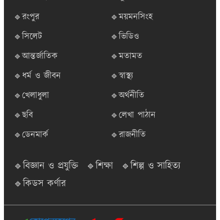
🔹রংপুর
🔹ময়মনসিংহ
🔹সিলেট
🔹ভিডিও
🔹আন্তর্জাতিক
🔹মতামত
🔹ধর্ম ও জীবন
🔹স্বাস্থ্য
🔹খেলাধুলা
🔹অর্থনীতি
🔹ছবি
🔹লেখা পাঠান
🔹ডেনমার্ক
🔹রাজনীতি
🔹বিজ্ঞান ও প্রযুক্তি
🔹শিক্ষা
🔹শিল্প ও সাহিত্য
🔹কিডস কর্ণার