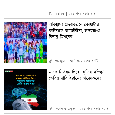
📝 মতামত
মোট খবর সংখ্যা 8টি
অবিশ্বাস্য প্রত্যাবর্তনে কোয়ার্টার
ফাইনালে আর্জেন্টিনা, হৃদয়ভাঙা
বিদায় মিশরের
🏀 খেলাধুলা
মোট খবর সংখ্যা 58টি
মানব নিউরন দিয়ে ‘কৃত্রিম মস্তিষ্ক’
তৈরির দাবি ইরানের গবেষকদের
🔬 বিজ্ঞান ও প্রযুক্তি
মোট খবর সংখ্যা 49টি