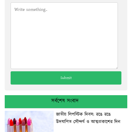
সর্বশেষ সংবাদ
জাতীয় লিপস্টিক দিবস: রঙে রঙে
উদযাপিত সৌন্দর্য ও আত্মপ্রকাশের দিন