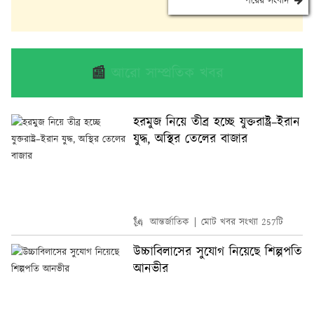
পরের সংবাদ
📰
আরো সাম্প্রতিক খবর
হরমুজ নিয়ে তীব্র হচ্ছে যুক্তরাষ্ট্র–ইরান
যুদ্ধ, অস্থির তেলের বাজার
🗽 আন্তর্জাতিক
মোট খবর সংখ্যা 257টি
উচ্চাবিলাসের সুযোগ নিয়েছে শিল্পপতি
আনভীর