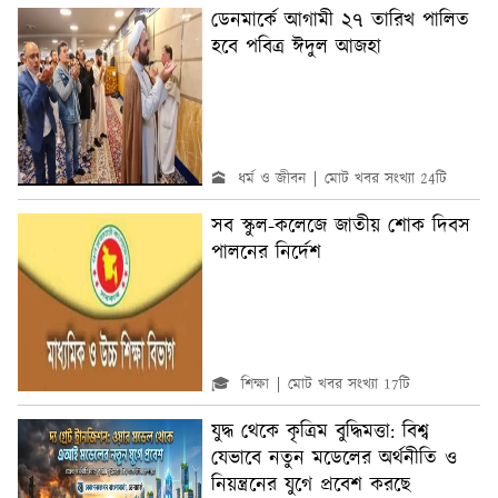
ডেনমার্কে আগামী ২৭ তারিখ পালিত
হবে পবিত্র ঈদুল আজহা
🕋 ধর্ম ও জীবন
মোট খবর সংখ্যা 24টি
সব স্কুল-কলেজে জাতীয় শোক দিবস
পালনের নির্দেশ
🎓 শিক্ষা
মোট খবর সংখ্যা 17টি
যুদ্ধ থেকে কৃত্রিম বুদ্ধিমত্তা: বিশ্ব
যেভাবে নতুন মডেলের অর্থনীতি ও
নিয়ন্ত্রনের যুগে প্রবেশ করছে