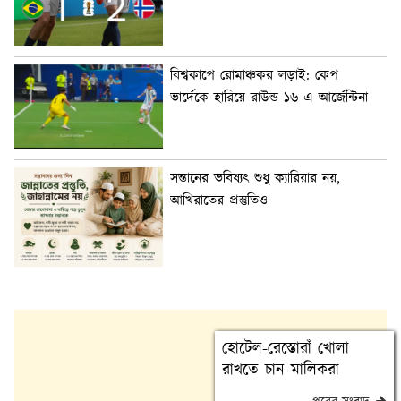
বিশ্বকাপে রোমাঞ্চকর লড়াই: কেপ
ভার্দেকে হারিয়ে রাউন্ড ১৬ এ আর্জেন্টিনা
সন্তানের ভবিষ্যৎ শুধু ক্যারিয়ার নয়,
আখিরাতের প্রস্তুতিও
হোটেল-রেস্তোরাঁ খোলা
রাখতে চান মালিকরা