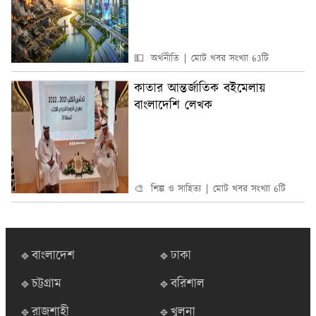
💵 অর্থনীতি
মোট খবর সংখ্যা 63টি
কাতার আন্তর্জাতিক বইমেলায়
বাংলাদেশি লেখক
🎨 শিল্প ও সাহিত্য
মোট খবর সংখ্যা 6টি
🔹বাংলাদেশ
🔹ঢাকা
🔹চট্টগ্রাম
🔹বরিশাল
🔹রাজশাহী
🔹খুলনা