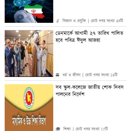
🔬 বিজ্ঞান ও প্রযুক্তি
মোট খবর সংখ্যা 49টি
ডেনমার্কে আগামী ২৭ তারিখ পালিত
হবে পবিত্র ঈদুল আজহা
🕋 ধর্ম ও জীবন
মোট খবর সংখ্যা 24টি
সব স্কুল-কলেজে জাতীয় শোক দিবস
পালনের নির্দেশ
🎓 শিক্ষা
মোট খবর সংখ্যা 17টি