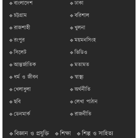
🔹বাংলাদেশ
🔹ঢাকা
🔹চট্টগ্রাম
🔹বরিশাল
🔹রাজশাহী
🔹খুলনা
🔹রংপুর
🔹ময়মনসিংহ
🔹সিলেট
🔹ভিডিও
🔹আন্তর্জাতিক
🔹মতামত
🔹ধর্ম ও জীবন
🔹স্বাস্থ্য
🔹খেলাধুলা
🔹অর্থনীতি
🔹ছবি
🔹লেখা পাঠান
🔹ডেনমার্ক
🔹রাজনীতি
🔹বিজ্ঞান ও প্রযুক্তি
🔹শিক্ষা
🔹শিল্প ও সাহিত্য