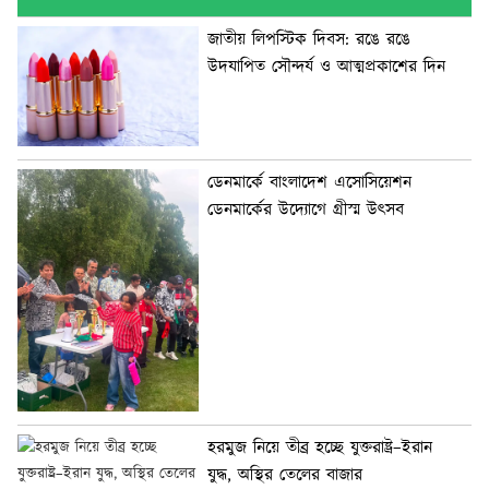
জাতীয় লিপস্টিক দিবস: রঙে রঙে
উদযাপিত সৌন্দর্য ও আত্মপ্রকাশের দিন
ডেনমার্কে বাংলাদেশ এসোসিয়েশন
ডেনমার্কের উদ্যোগে গ্রীস্ম উৎসব
হরমুজ নিয়ে তীব্র হচ্ছে যুক্তরাষ্ট্র–ইরান
যুদ্ধ, অস্থির তেলের বাজার