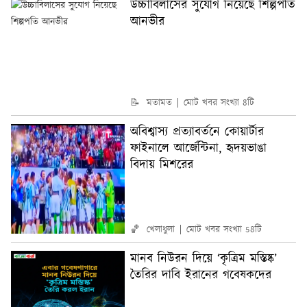
উচ্চাবিলাসের সুযোগ নিয়েছে শিল্পপতি
আনভীর
📝 মতামত
মোট খবর সংখ্যা 8টি
অবিশ্বাস্য প্রত্যাবর্তনে কোয়ার্টার
ফাইনালে আর্জেন্টিনা, হৃদয়ভাঙা
বিদায় মিশরের
🏀 খেলাধুলা
মোট খবর সংখ্যা 58টি
মানব নিউরন দিয়ে ‘কৃত্রিম মস্তিষ্ক’
তৈরির দাবি ইরানের গবেষকদের