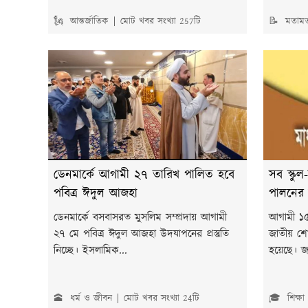
🗽 আন্তর্জাতিক
মোট খবর সংখ্যা 257টি
📝 মতাম
ডেনমার্কে আগামী ২৭ তারিখ পালিত হবে
সব স্কু
পবিত্র ঈদুল আজহা
পালনের ন
ডেনমার্কে বসবাসরত মুসলিম সম্প্রদায় আগামী
আগামী ১৫ 
২৭ মে পবিত্র ঈদুল আজহা উদযাপনের প্রস্তুতি
জাতীয় শো
নিচ্ছে। ইসলামিক...
হয়েছে। জ
🕋 ধর্ম ও জীবন
মোট খবর সংখ্যা 24টি
🎓 শিক্ষা