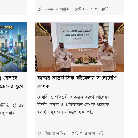
🔬 বিজ্ঞান ও প্রযুক্তি
মোট খবর সংখ্যা 49টি
শ্ব যেভাবে
কাতার আন্তর্জাতিক বইমেলায় বাংলাদেশি
ত্রনের যুগে
লেখক
মেধাবী ও পরিশ্রমী একজন তরুণ আলেম।
বিনয়ী, সফল ও প্রতিভাবান লেখক-গবেষক
নীতি, হ্যাঁ এই
হুসাইন মুহাম্মদ নাঈমুল হক।প্রা...
স্থাপনার
🎨 শিল্প ও সাহিত্য
মোট খবর সংখ্যা 6টি