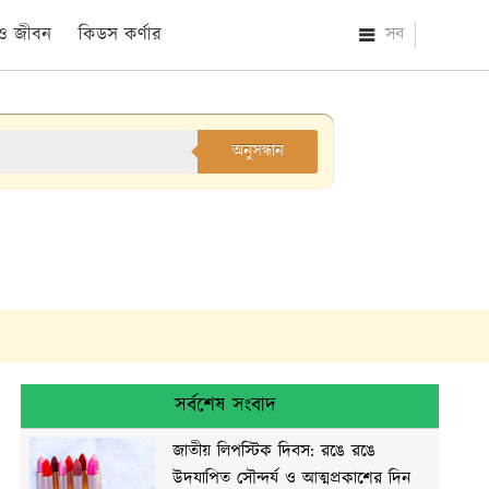
 ও জীবন
কিডস কর্ণার
সব
অনুসন্ধান
সর্বশেষ সংবাদ
জাতীয় লিপস্টিক দিবস: রঙে রঙে
উদযাপিত সৌন্দর্য ও আত্মপ্রকাশের দিন