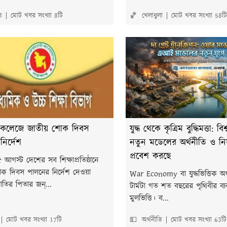
ত
মোট খবর সংখ্যা 8টি
🏀 খেলাধুলা
মোট খবর সংখ্যা 58টি
ল-কলেজে জাতীয় শোক দিবস
যুদ্ধ থেকে কৃত্রিম বুদ্ধিমত্তা: বি
ির্দেশ
নতুন মডেলের অর্থনীতি ও নিয়ন্
প্রবেশ করছে
আগস্ট দেশের সব শিক্ষাপ্রতিষ্ঠানে
ক দিবস পালনের নির্দেশ দেওয়া
War Economy বা যুদ্ধভিত্তিক অর্থ
াতির পিতার জন্...
টার্মটা গত শত বছরের পৃথিবীর ব্যব
মুলভিত্তি। ব...
মোট খবর সংখ্যা 17টি
💵 অর্থনীতি
মোট খবর সংখ্যা 63টি