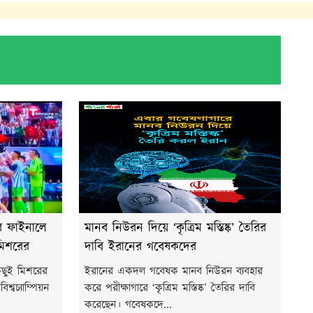
টার ফাইনালে
মানব নিউরন দিয়ে ‘কৃত্রিম মস্তিষ্ক’ তৈরির
 মিশরের
দাবি ইরানের গবেষকদের
কিছুই মিশরের
ইরানের একদল গবেষক মানব নিউরন ব্যবহার
শ্বচ্যাম্পিয়ন
করে পরীক্ষাগারে ‘কৃত্রিম মস্তিষ্ক’ তৈরির দাবি
করেছেন। গবেষকদে...