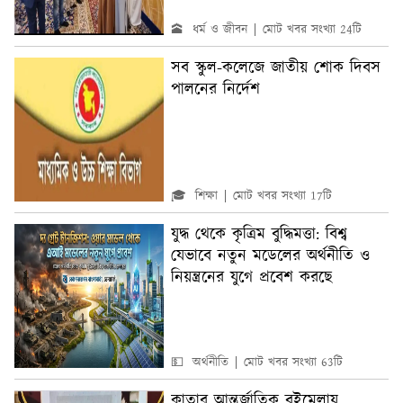
🕋 ধর্ম ও জীবন
মোট খবর সংখ্যা 24টি
সব স্কুল-কলেজে জাতীয় শোক দিবস
পালনের নির্দেশ
🎓 শিক্ষা
মোট খবর সংখ্যা 17টি
যুদ্ধ থেকে কৃত্রিম বুদ্ধিমত্তা: বিশ্ব
যেভাবে নতুন মডেলের অর্থনীতি ও
নিয়ন্ত্রনের যুগে প্রবেশ করছে
💵 অর্থনীতি
মোট খবর সংখ্যা 63টি
কাতার আন্তর্জাতিক বইমেলায়