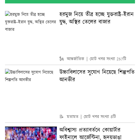
হরমুজ নিয়ে তীব্র হচ্ছে যুক্তরাষ্ট্র–ইরান
যুদ্ধ, অস্থির তেলের বাজার
🗽 আন্তর্জাতিক
মোট খবর সংখ্যা 257টি
উচ্চাবিলাসের সুযোগ নিয়েছে শিল্পপতি
আনভীর
📝 মতামত
মোট খবর সংখ্যা 8টি
অবিশ্বাস্য প্রত্যাবর্তনে কোয়ার্টার
ফাইনালে আর্জেন্টিনা, হৃদয়ভাঙা