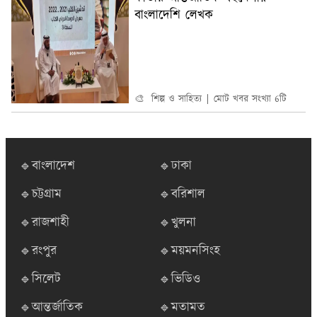
বাংলাদেশি লেখক
🎨 শিল্প ও সাহিত্য
মোট খবর সংখ্যা 6টি
🔹বাংলাদেশ
🔹ঢাকা
🔹চট্টগ্রাম
🔹বরিশাল
🔹রাজশাহী
🔹খুলনা
🔹রংপুর
🔹ময়মনসিংহ
🔹সিলেট
🔹ভিডিও
🔹আন্তর্জাতিক
🔹মতামত