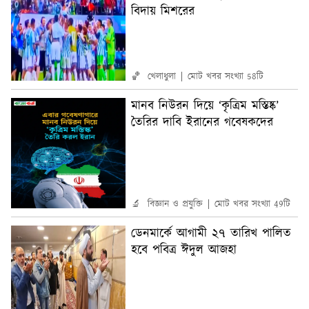
বিদায় মিশরের
🏀 খেলাধুলা
মোট খবর সংখ্যা 58টি
মানব নিউরন দিয়ে ‘কৃত্রিম মস্তিষ্ক’
তৈরির দাবি ইরানের গবেষকদের
🔬 বিজ্ঞান ও প্রযুক্তি
মোট খবর সংখ্যা 49টি
ডেনমার্কে আগামী ২৭ তারিখ পালিত
হবে পবিত্র ঈদুল আজহা