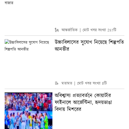
🗽 আন্তর্জাতিক
মোট খবর সংখ্যা 257টি
উচ্চাবিলাসের সুযোগ নিয়েছে শিল্পপতি
আনভীর
📝 মতামত
মোট খবর সংখ্যা 8টি
অবিশ্বাস্য প্রত্যাবর্তনে কোয়ার্টার
ফাইনালে আর্জেন্টিনা, হৃদয়ভাঙা
বিদায় মিশরের