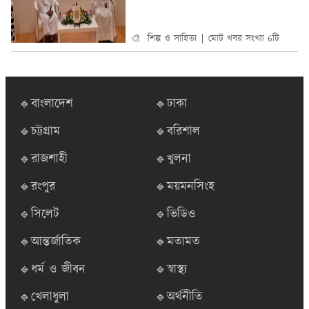
🎨 শিল্প ও সাহিত্য
মোট খবর সংখ্যা 6টি
🔹বাংলাদেশ
🔹ঢাকা
🔹চট্টগ্রাম
🔹বরিশাল
🔹রাজশাহী
🔹খুলনা
🔹রংপুর
🔹ময়মনসিংহ
🔹সিলেট
🔹ভিডিও
🔹আন্তর্জাতিক
🔹মতামত
🔹ধর্ম ও জীবন
🔹স্বাস্থ্য
🔹খেলাধুলা
🔹অর্থনীতি