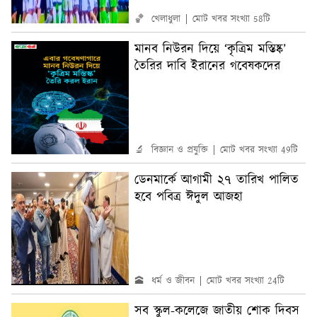
🏀 খেলাধুলা
মোট খবর সংখ্যা 58টি
মানব নিউরন দিয়ে ‘কৃত্রিম মস্তিষ্ক’
তৈরির দাবি ইরানের গবেষকদের
🔬 বিজ্ঞান ও প্রযুক্তি
মোট খবর সংখ্যা 49টি
ডেনমার্কে আগামী ২৭ তারিখ পালিত
হবে পবিত্র ঈদুল আজহা
🕋 ধর্ম ও জীবন
মোট খবর সংখ্যা 24টি
সব স্কুল-কলেজে জাতীয় শোক দিবস