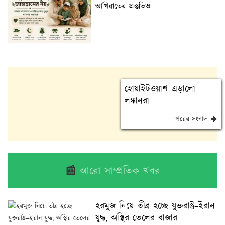
আখিরাতের প্রস্তুতিও
হোয়াইটওয়াশ এড়ালো
লঙ্কানরা
পরের সংবাদ
📰
আরো সাম্প্রতিক খবর
হরমুজ নিয়ে তীব্র হচ্ছে যুক্তরাষ্ট্র–ইরান
যুদ্ধ, অস্থির তেলের বাজার