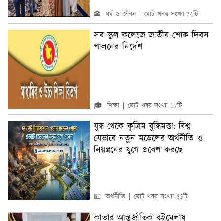
🕋 ধর্ম ও জীবন
মোট খবর সংখ্যা 24টি
সব স্কুল-কলেজে জাতীয় শোক দিবস
পালনের নির্দেশ
🎓 শিক্ষা
মোট খবর সংখ্যা 17টি
যুদ্ধ থেকে কৃত্রিম বুদ্ধিমত্তা: বিশ্ব
যেভাবে নতুন মডেলের অর্থনীতি ও
নিয়ন্ত্রনের যুগে প্রবেশ করছে
💵 অর্থনীতি
মোট খবর সংখ্যা 63টি
কাতার আন্তর্জাতিক বইমেলায়