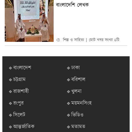
বাংলাদেশি লেখক
🎨 শিল্প ও সাহিত্য
মোট খবর সংখ্যা 6টি
🔹বাংলাদেশ
🔹ঢাকা
🔹চট্টগ্রাম
🔹বরিশাল
🔹রাজশাহী
🔹খুলনা
🔹রংপুর
🔹ময়মনসিংহ
🔹সিলেট
🔹ভিডিও
🔹আন্তর্জাতিক
🔹মতামত