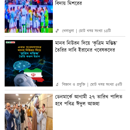
বিদায় মিশরের
🏀 খেলাধুলা
মোট খবর সংখ্যা 58টি
মানব নিউরন দিয়ে ‘কৃত্রিম মস্তিষ্ক’
তৈরির দাবি ইরানের গবেষকদের
🔬 বিজ্ঞান ও প্রযুক্তি
মোট খবর সংখ্যা 49টি
ডেনমার্কে আগামী ২৭ তারিখ পালিত
হবে পবিত্র ঈদুল আজহা