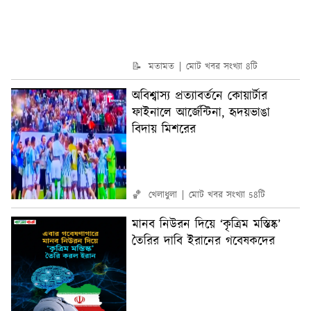
📝 মতামত
মোট খবর সংখ্যা 8টি
অবিশ্বাস্য প্রত্যাবর্তনে কোয়ার্টার
ফাইনালে আর্জেন্টিনা, হৃদয়ভাঙা
বিদায় মিশরের
🏀 খেলাধুলা
মোট খবর সংখ্যা 58টি
মানব নিউরন দিয়ে ‘কৃত্রিম মস্তিষ্ক’
তৈরির দাবি ইরানের গবেষকদের