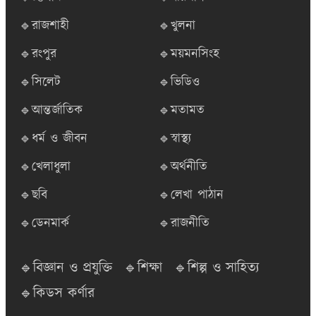
🔹রাজশাহী
🔹খুলনা
🔹রংপুর
🔹ময়মনসিংহ
🔹সিলেট
🔹ভিডিও
🔹আন্তর্জাতিক
🔹মতামত
🔹ধর্ম ও জীবন
🔹স্বাস্থ্য
🔹খেলাধুলা
🔹অর্থনীতি
🔹ছবি
🔹লেখা পাঠান
🔹ডেনমার্ক
🔹রাজনীতি
🔹বিজ্ঞান ও প্রযুক্তি
🔹শিক্ষা
🔹শিল্প ও সাহিত্য
🔹কিডস কর্ণার