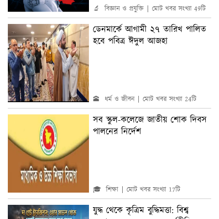
🔬 বিজ্ঞান ও প্রযুক্তি
মোট খবর সংখ্যা 49টি
ডেনমার্কে আগামী ২৭ তারিখ পালিত
হবে পবিত্র ঈদুল আজহা
🕋 ধর্ম ও জীবন
মোট খবর সংখ্যা 24টি
সব স্কুল-কলেজে জাতীয় শোক দিবস
পালনের নির্দেশ
🎓 শিক্ষা
মোট খবর সংখ্যা 17টি
যুদ্ধ থেকে কৃত্রিম বুদ্ধিমত্তা: বিশ্ব