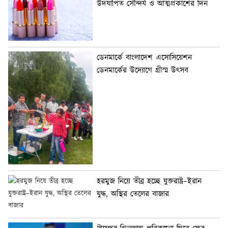
উদযাপিত সৌন্দর্য ও আত্মপ্রকাশের দিন
ডেনমার্কে বাংলাদেশ এসোসিয়েশন
ডেনমার্কের উদ্যোগে গ্রীস্ম উৎসব
হরমুজ নিয়ে তীব্র হচ্ছে যুক্তরাষ্ট্র–ইরান
যুদ্ধ, অস্থির তেলের বাজার