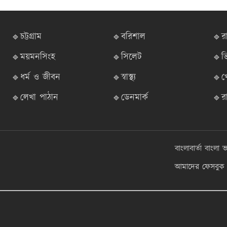
🔹চট্টগ্রাম
🔹বরিশাল
🔹র
🔹ময়মনসিংহ
🔹সিলেট
🔹ভ
🔹ধর্ম ও জীবন
🔹স্বাস্থ্য
🔹খ
🔹লেখা পাঠান
🔹ডেনমার্ক
🔹র
বাংলাবার্তা
বাংলা ভ
আমাদের ফেসবুক প