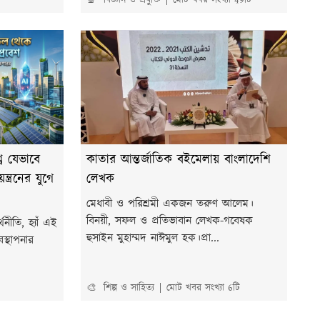
🔬 বিজ্ঞান ও প্রযুক্তি
মোট খবর সংখ্যা 49টি
শ্ব যেভাবে
কাতার আন্তর্জাতিক বইমেলায় বাংলাদেশি
ত্রনের যুগে
লেখক
মেধাবী ও পরিশ্রমী একজন তরুণ আলেম।
বিনয়ী, সফল ও প্রতিভাবান লেখক-গবেষক
নীতি, হ্যাঁ এই
হুসাইন মুহাম্মদ নাঈমুল হক।প্রা...
স্থাপনার
🎨 শিল্প ও সাহিত্য
মোট খবর সংখ্যা 6টি