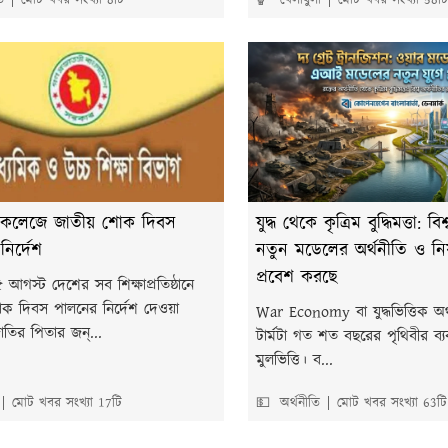
ত
মোট খবর সংখ্যা 8টি
🏀 খেলাধুলা
মোট খবর সংখ্যা 58টি
ল-কলেজে জাতীয় শোক দিবস
যুদ্ধ থেকে কৃত্রিম বুদ্ধিমত্তা: বি
ির্দেশ
নতুন মডেলের অর্থনীতি ও নিয়ন্
প্রবেশ করছে
আগস্ট দেশের সব শিক্ষাপ্রতিষ্ঠানে
ক দিবস পালনের নির্দেশ দেওয়া
War Economy বা যুদ্ধভিত্তিক অর্থ
াতির পিতার জন্...
টার্মটা গত শত বছরের পৃথিবীর ব্যব
মুলভিত্তি। ব...
মোট খবর সংখ্যা 17টি
💵 অর্থনীতি
মোট খবর সংখ্যা 63টি