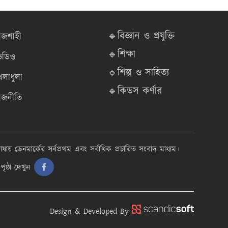
🔹বিজ্ঞান ও প্রযুক্তি
াজশাহী
🔹শিক্ষা
িডিও
🔹শিল্প ও সাহিত্য
েলাধুলা
🔹কিডস কর্ণার
াজনীতি
াষায় ডেনমার্কের সর্বপ্রথম এবং সর্বাধিক প্রচারিত সংবাদ মাধ্যম।
ৃষ্ঠা দেখুন
Design & Developed By