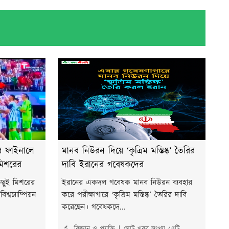
টার ফাইনালে
মানব নিউরন দিয়ে ‘কৃত্রিম মস্তিষ্ক’ তৈরির
 মিশরের
দাবি ইরানের গবেষকদের
কিছুই মিশরের
ইরানের একদল গবেষক মানব নিউরন ব্যবহার
শ্বচ্যাম্পিয়ন
করে পরীক্ষাগারে ‘কৃত্রিম মস্তিষ্ক’ তৈরির দাবি
করেছেন। গবেষকদে...