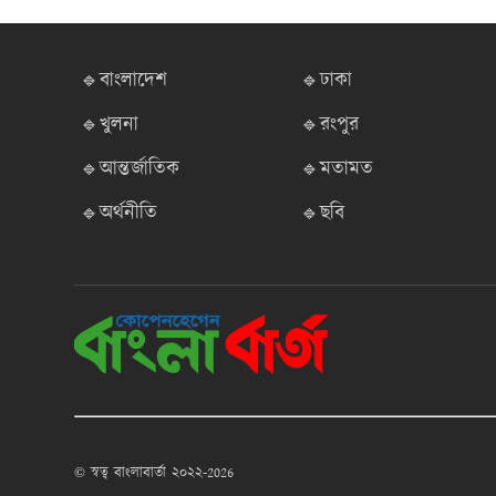
🔹বাংলাদেশ
🔹ঢাকা
🔹খুলনা
🔹রংপুর
🔹আন্তর্জাতিক
🔹মতামত
🔹অর্থনীতি
🔹ছবি
© স্বত্ব বাংলাবার্তা ২০২২-2026