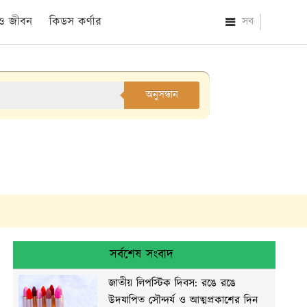
 ও জীবন
কিডস কর্ণার
সব
অনুসন্ধান
সর্বশেষ সংবাদ
জাতীয় লিপস্টিক দিবস: রঙে রঙে
উদযাপিত সৌন্দর্য ও আত্মপ্রকাশের দিন