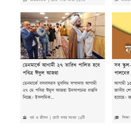
🗽 আন্তর্জাতিক
মোট খবর সংখ্যা 257টি
📝 মতাম
ডেনমার্কে আগামী ২৭ তারিখ পালিত হবে
সব স্কু
পবিত্র ঈদুল আজহা
পালনের ন
ডেনমার্কে বসবাসরত মুসলিম সম্প্রদায় আগামী
আগামী ১৫ 
২৭ মে পবিত্র ঈদুল আজহা উদযাপনের প্রস্তুতি
জাতীয় শো
নিচ্ছে। ইসলামিক...
হয়েছে। জ
🕋 ধর্ম ও জীবন
মোট খবর সংখ্যা 24টি
🎓 শিক্ষা