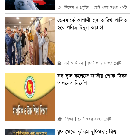
🔬 বিজ্ঞান ও প্রযুক্তি
মোট খবর সংখ্যা 49টি
ডেনমার্কে আগামী ২৭ তারিখ পালিত
হবে পবিত্র ঈদুল আজহা
🕋 ধর্ম ও জীবন
মোট খবর সংখ্যা 24টি
সব স্কুল-কলেজে জাতীয় শোক দিবস
পালনের নির্দেশ
🎓 শিক্ষা
মোট খবর সংখ্যা 17টি
যুদ্ধ থেকে কৃত্রিম বুদ্ধিমত্তা: বিশ্ব