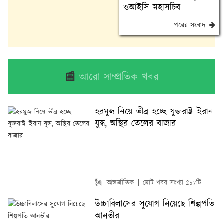
ওআইসি মহাসচিব
পরের সংবাদ
📰
আরো সাম্প্রতিক খবর
হরমুজ নিয়ে তীব্র হচ্ছে যুক্তরাষ্ট্র–ইরান
যুদ্ধ, অস্থির তেলের বাজার
🗽 আন্তর্জাতিক
মোট খবর সংখ্যা 257টি
উচ্চাবিলাসের সুযোগ নিয়েছে শিল্পপতি
আনভীর