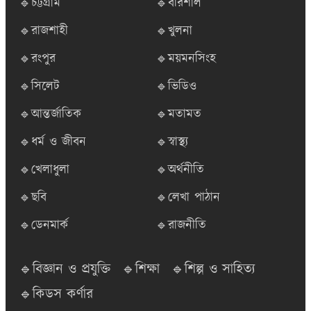
🔹চট্টগ্রাম
🔹বরিশাল
🔹রাজশাহী
🔹খুলনা
🔹রংপুর
🔹ময়মনসিংহ
🔹সিলেট
🔹ভিডিও
🔹আন্তর্জাতিক
🔹মতামত
🔹ধর্ম ও জীবন
🔹স্বাস্থ্য
🔹খেলাধুলা
🔹অর্থনীতি
🔹ছবি
🔹লেখা পাঠান
🔹ডেনমার্ক
🔹রাজনীতি
🔹বিজ্ঞান ও প্রযুক্তি
🔹শিক্ষা
🔹শিল্প ও সাহিত্য
🔹কিডস কর্ণার