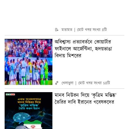
📝 মতামত
মোট খবর সংখ্যা 8টি
অবিশ্বাস্য প্রত্যাবর্তনে কোয়ার্টার
ফাইনালে আর্জেন্টিনা, হৃদয়ভাঙা
বিদায় মিশরের
🏀 খেলাধুলা
মোট খবর সংখ্যা 58টি
মানব নিউরন দিয়ে ‘কৃত্রিম মস্তিষ্ক’
তৈরির দাবি ইরানের গবেষকদের