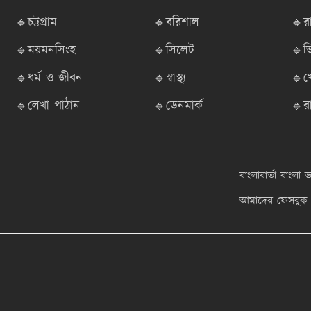
🔹চট্টগ্রাম
🔹বরিশাল
🔹র
🔹ময়মনসিংহ
🔹সিলেট
🔹ভ
🔹ধর্ম ও জীবন
🔹স্বাস্থ্য
🔹খ
🔹লেখা পাঠান
🔹ডেনমার্ক
🔹র
বাংলাবার্তা
বাংলা ভ
আমাদের ফেসবুক প