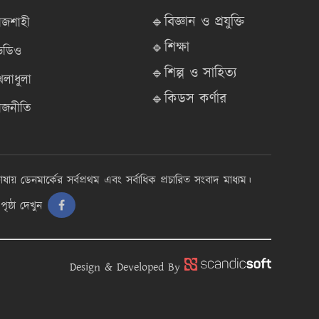
🔹বিজ্ঞান ও প্রযুক্তি
াজশাহী
🔹শিক্ষা
িডিও
🔹শিল্প ও সাহিত্য
েলাধুলা
🔹কিডস কর্ণার
াজনীতি
াষায় ডেনমার্কের সর্বপ্রথম এবং সর্বাধিক প্রচারিত সংবাদ মাধ্যম।
ৃষ্ঠা দেখুন
Design & Developed By