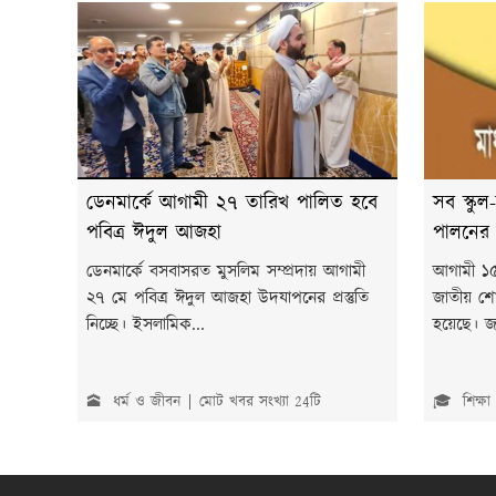
ডেনমার্কে আগামী ২৭ তারিখ পালিত হবে
সব স্কু
পবিত্র ঈদুল আজহা
পালনের ন
ডেনমার্কে বসবাসরত মুসলিম সম্প্রদায় আগামী
আগামী ১৫ 
২৭ মে পবিত্র ঈদুল আজহা উদযাপনের প্রস্তুতি
জাতীয় শো
নিচ্ছে। ইসলামিক...
হয়েছে। জ
🕋 ধর্ম ও জীবন
মোট খবর সংখ্যা 24টি
🎓 শিক্ষা