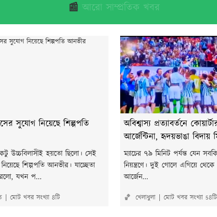
📰
আরো সাম্প্রতিক খবর
াসের সুযোগ নিয়েছে শিল্পপতি
অবিশ্বাস্য প্রত্যাবর্তনে কোয়ার্
আর্জেন্টিনা, হৃদয়ভাঙা বিদায়
একটু উচ্চবিলাসীই হয়তো ছিলো। সেই
ম্যাচের ৭৯ মিনিট পর্যন্ত যেন সব
নিয়েছে শিল্পপতি আনভীর। যাচ্ছেতা
নিয়ন্ত্রণে। দুই গোলে এগিয়ে থেকে বি
করলো, যখন প...
আর্জেন...
ত
মোট খবর সংখ্যা 8টি
🏀 খেলাধুলা
মোট খবর সংখ্যা 58টি