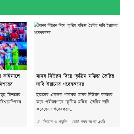
টার ফাইনালে
মানব নিউরন দিয়ে ‘কৃত্রিম মস্তিষ্ক’ তৈরির
 মিশরের
দাবি ইরানের গবেষকদের
কিছুই মিশরের
ইরানের একদল গবেষক মানব নিউরন ব্যবহার
শ্বচ্যাম্পিয়ন
করে পরীক্ষাগারে ‘কৃত্রিম মস্তিষ্ক’ তৈরির দাবি
করেছেন। গবেষকদে...
🔬 বিজ্ঞান ও প্রযুক্তি
মোট খবর সংখ্যা 49টি