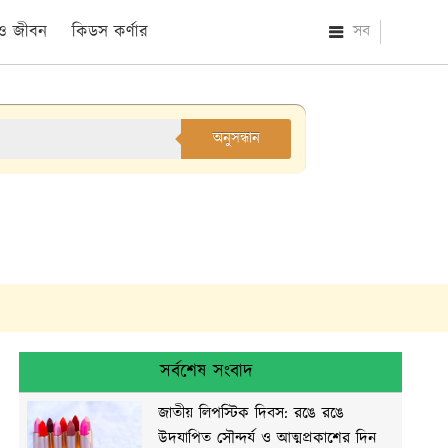
 ও জীবন
কিডস কর্ণার
সব
অনুসন্ধান
সর্বশেষ সংবাদ
জাতীয় লিপস্টিক দিবস: রঙে রঙে
উদযাপিত সৌন্দর্য ও আত্মপ্রকাশের দিন