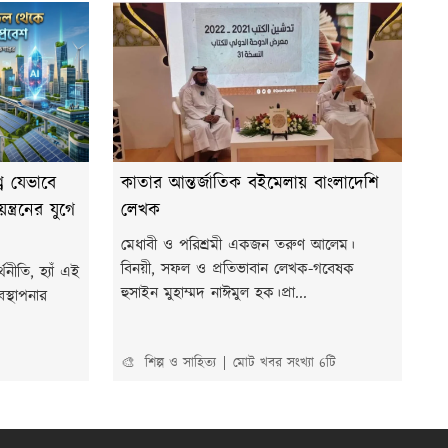
শ্ব যেভাবে
কাতার আন্তর্জাতিক বইমেলায় বাংলাদেশি
ত্রনের যুগে
লেখক
মেধাবী ও পরিশ্রমী একজন তরুণ আলেম।
বিনয়ী, সফল ও প্রতিভাবান লেখক-গবেষক
নীতি, হ্যাঁ এই
হুসাইন মুহাম্মদ নাঈমুল হক।প্রা...
স্থাপনার
🎨 শিল্প ও সাহিত্য
মোট খবর সংখ্যা 6টি