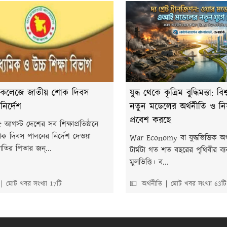
ল-কলেজে জাতীয় শোক দিবস
যুদ্ধ থেকে কৃত্রিম বুদ্ধিমত্তা: বি
ির্দেশ
নতুন মডেলের অর্থনীতি ও নিয়ন্
প্রবেশ করছে
আগস্ট দেশের সব শিক্ষাপ্রতিষ্ঠানে
ক দিবস পালনের নির্দেশ দেওয়া
War Economy বা যুদ্ধভিত্তিক অর্থ
াতির পিতার জন্...
টার্মটা গত শত বছরের পৃথিবীর ব্যব
মুলভিত্তি। ব...
মোট খবর সংখ্যা 17টি
💵 অর্থনীতি
মোট খবর সংখ্যা 63টি