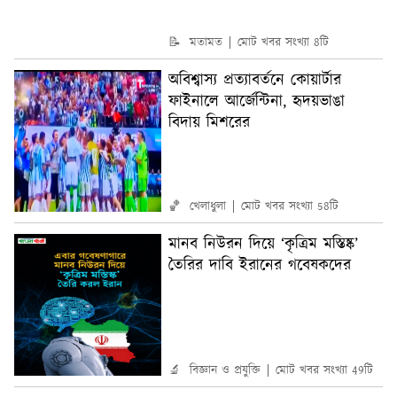
📝 মতামত
মোট খবর সংখ্যা 8টি
অবিশ্বাস্য প্রত্যাবর্তনে কোয়ার্টার
ফাইনালে আর্জেন্টিনা, হৃদয়ভাঙা
বিদায় মিশরের
🏀 খেলাধুলা
মোট খবর সংখ্যা 58টি
মানব নিউরন দিয়ে ‘কৃত্রিম মস্তিষ্ক’
তৈরির দাবি ইরানের গবেষকদের
🔬 বিজ্ঞান ও প্রযুক্তি
মোট খবর সংখ্যা 49টি