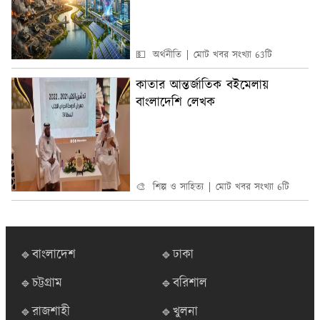
💵 অর্থনীতি
মোট খবর সংখ্যা 63টি
কাতার আন্তর্জাতিক বইমেলায়
বাংলাদেশি লেখক
🎨 শিল্প ও সাহিত্য
মোট খবর সংখ্যা 6টি
🔹বাংলাদেশ
🔹ঢাকা
🔹চট্টগ্রাম
🔹বরিশাল
🔹রাজশাহী
🔹খুলনা