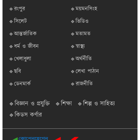
🔹রংপুর
🔹ময়মনসিংহ
🔹সিলেট
🔹ভিডিও
🔹আন্তর্জাতিক
🔹মতামত
🔹ধর্ম ও জীবন
🔹স্বাস্থ্য
🔹খেলাধুলা
🔹অর্থনীতি
🔹ছবি
🔹লেখা পাঠান
🔹ডেনমার্ক
🔹রাজনীতি
🔹বিজ্ঞান ও প্রযুক্তি
🔹শিক্ষা
🔹শিল্প ও সাহিত্য
🔹কিডস কর্ণার