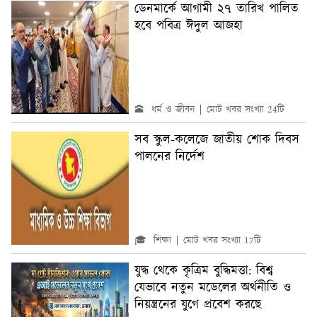
ডেনমার্কে আগামী ২৭ তারিখ পালিত
হবে পবিত্র ঈদুল আজহা
🕋 ধর্ম ও জীবন
মোট খবর সংখ্যা 24টি
সব স্কুল-কলেজে জাতীয় শোক দিবস
পালনের নির্দেশ
🎓 শিক্ষা
মোট খবর সংখ্যা 17টি
যুদ্ধ থেকে কৃত্রিম বুদ্ধিমত্তা: বিশ্ব
যেভাবে নতুন মডেলের অর্থনীতি ও
নিয়ন্ত্রনের যুগে প্রবেশ করছে