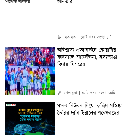
আনভীর
📝 মতামত
মোট খবর সংখ্যা 8টি
অবিশ্বাস্য প্রত্যাবর্তনে কোয়ার্টার
ফাইনালে আর্জেন্টিনা, হৃদয়ভাঙা
বিদায় মিশরের
🏀 খেলাধুলা
মোট খবর সংখ্যা 58টি
মানব নিউরন দিয়ে ‘কৃত্রিম মস্তিষ্ক’
তৈরির দাবি ইরানের গবেষকদের