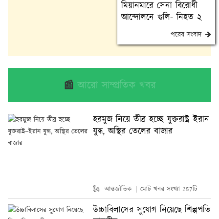
মিয়ানমারে সেনা বিরোধী
আন্দোলনে গুলি- নিহত ২
পরের সংবাদ
📰
আরো সাম্প্রতিক খবর
হরমুজ নিয়ে তীব্র হচ্ছে যুক্তরাষ্ট্র–ইরান
যুদ্ধ, অস্থির তেলের বাজার
🗽 আন্তর্জাতিক
মোট খবর সংখ্যা 257টি
উচ্চাবিলাসের সুযোগ নিয়েছে শিল্পপতি