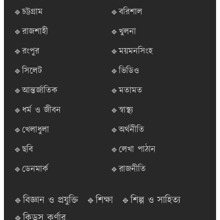
🔹চট্টগ্রাম
🔹বরিশাল
🔹রাজশাহী
🔹খুলনা
🔹রংপুর
🔹ময়মনসিংহ
🔹সিলেট
🔹ভিডিও
🔹আন্তর্জাতিক
🔹মতামত
🔹ধর্ম ও জীবন
🔹স্বাস্থ্য
🔹খেলাধুলা
🔹অর্থনীতি
🔹ছবি
🔹লেখা পাঠান
🔹ডেনমার্ক
🔹রাজনীতি
🔹বিজ্ঞান ও প্রযুক্তি
🔹শিক্ষা
🔹শিল্প ও সাহিত্য
🔹কিডস কর্ণার