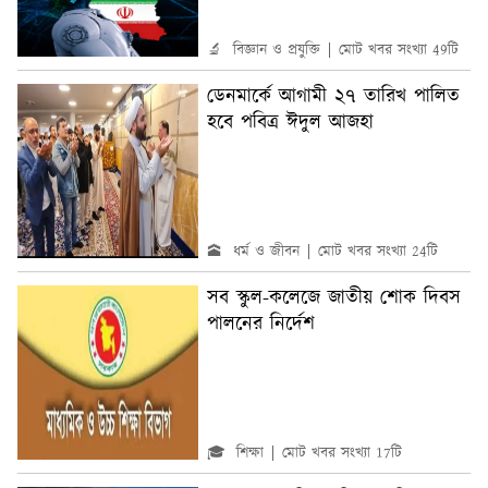
🔬 বিজ্ঞান ও প্রযুক্তি
মোট খবর সংখ্যা 49টি
ডেনমার্কে আগামী ২৭ তারিখ পালিত
হবে পবিত্র ঈদুল আজহা
🕋 ধর্ম ও জীবন
মোট খবর সংখ্যা 24টি
সব স্কুল-কলেজে জাতীয় শোক দিবস
পালনের নির্দেশ
🎓 শিক্ষা
মোট খবর সংখ্যা 17টি