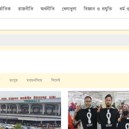
র্জাতিক
রাজনীতি
অর্থনীতি
খেলাধুলা
বিজ্ঞান ও প্রযুক্তি
ধর্ম
া
রংপুর
ময়মনসিংহ
সিলেট