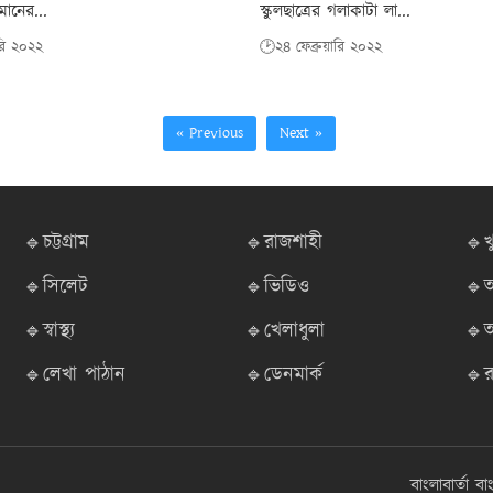
মানের...
স্কুলছাত্রের গলাকাটা লা...
ারি ২০২২
🕑২৪ ফেব্রুয়ারি ২০২২
« Previous
Next »
🔹চট্টগ্রাম
🔹রাজশাহী
🔹খ
🔹সিলেট
🔹ভিডিও
🔹আ
🔹স্বাস্থ্য
🔹খেলাধুলা
🔹অ
🔹লেখা পাঠান
🔹ডেনমার্ক
🔹র
বাংলাবার্তা
বা