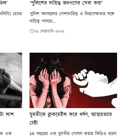
তিল’
‘পুলিশের দায়িত্ব জনগণের সেবা করা’
নসিসি) মেয়র
পুলিশ সদস্যদের পেশাদারিত্ব ও নিরপেক্ষতার সঙ্গে
দায়িত্ব পালনে...
🕑২৬ ফেব্রুয়ারি ২০২২
াটা লাশ
যুবতীকে ব্লাকমেইল করে ধর্ষণ, আত্মহত্যার
চেষ্টা
েকে এক
১৯ বছরের এক যুবতীর গোসল করার ভিডিও ধারণ