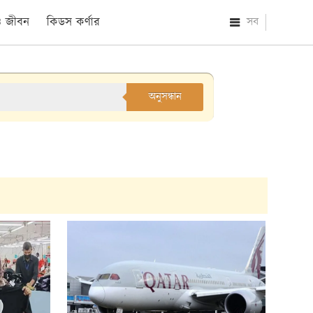
 ও জীবন
কিডস কর্ণার
সব
অনুসন্ধান