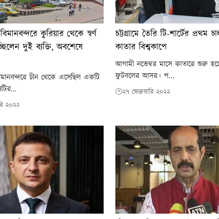
িমানবন্দরে কুরিয়ার থেকে স্বর্ণ
চট্টগ্রামে তৈরি টি-শার্টের প্রথম
্ছিলেন দুই ব্যক্তি, অবশেষে
কাতার বিশ্বকাপে
আগামী নভেম্বর মাসে কাতারে শুরু হচ্ছ
ফুটবলের আসর। প...
িমানবন্দরে চীন থেকে এসেছিল একটি
যটির...
🕑২৭ ফেব্রুয়ারি ২০২২
ারি ২০২২