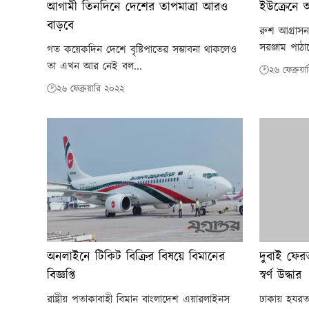
আগামী তিনদিনে দেশের তাপমাত্রা আরও
ইউক্রেনে অস্ত
বাড়বে
রুশ আগ্রাসন
সরঞ্জাম পাঠাচ
গত কয়েকদিন দেশে বৃষ্টিপাতের সম্ভাবনা থাকলেও
তা এখন আর নেই বল...
🕑২৬ ফেব্রুয়
🕑২৬ ফেব্রুয়ারি ২০২২
অনলাইনে টিকিট বিক্রির বিষয়ে বিমানের
দুবাই ফের
বিজ্ঞপ্তি
স্বর্ণ উদ্ধার
রাষ্ট্রীয় পতাকাবাহী বিমান বাংলাদেশ এয়ারলাইনস
ঢাকায় হযরত 