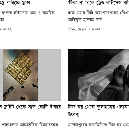
্র পাঠাচ্ছে ফ্রান্স
‘টিকা না নিলে ট্রেড লাইসেন্স বা
 রুখতে ইউক্রেনে অস্ত্র ও সামরিক
ঢাকা উত্তর সিটি করপোরেশনের (ডিএ
্ছে...
আতিকুল ইসলাম ব্যব...
ারি ২০২২
🕑২৬ ফেব্রুয়ারি ২০২২
ত ফ্লাইট থেকে সাত কোটি টাকার
নিজ ঘর থেকে স্কুলছাত্রের গলাক
উদ্ধার!
শাহজালাল আন্তর্জাতিক বিমানবন্দরে
মাদারীপুরের কালকিনিতে নিজ ঘর থ