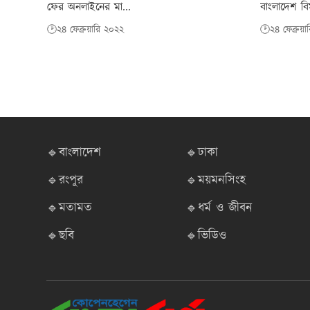
ফের অনলাইনের মা...
বাংলাদেশ বি
🕑২৪ ফেব্রুয়ারি ২০২২
🕑২৪ ফেব্রুয়
🔹বাংলাদেশ
🔹ঢাকা
🔹রংপুর
🔹ময়মনসিংহ
🔹মতামত
🔹ধর্ম ও জীবন
🔹ছবি
🔹ভিডিও