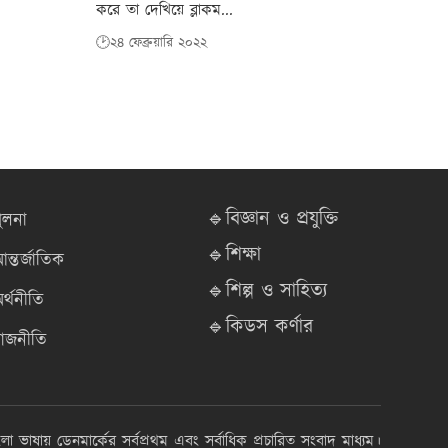
করে তা দেখিয়ে ব্লাকম...
🕑২৪ ফেব্রুয়ারি ২০২২
🔹বিজ্ঞান ও প্রযুক্তি
ুলনা
🔹শিক্ষা
ন্তর্জাতিক
🔹শিল্প ও সাহিত্য
র্থনীতি
🔹কিডস কর্ণার
াজনীতি
ংলা ভাষায় ডেনমার্কের সর্বপ্রথম এবং সর্বাধিক প্রচারিত সংবাদ মাধ্যম।